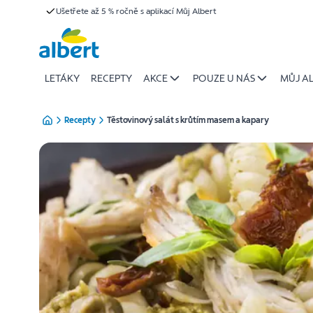
{name
Ušetřete až 5 % ročně s aplikací Můj Albert
Přeskočit
of
recipe}
|
Albert
LETÁKY
RECEPTY
AKCE
POUZE U NÁS
MŮJ A
Recepty
Těstovinový salát s krůtím masem a kapary