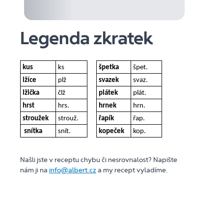
Legenda zkratek
kus
ks
špetka
špet.
lžíce
plž
svazek
svaz.
lžička
člž
plátek
plát.
hrst
hrs.
hrnek
hrn.
stroužek
strouž.
řapík
řap.
snítka
snít.
kopeček
kop.
Našli jste v receptu chybu či nesrovnalost? Napište
nám ji na
info@albert.cz
a my recept vyladíme.