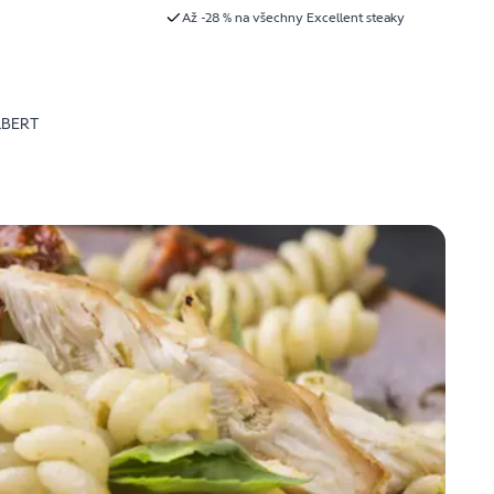
Až -28 % na všechny Excellent steaky
LBERT