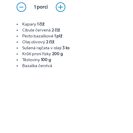
1 porcí
Kapary
1 člž
Cibule červená
2 člž
Pesto bazalkové
1 plž
Olej olivový
2 člž
Sušená rajčata v oleji
3 ks
Krůtí prsní řízky
200 g
Těstoviny
100 g
Bazalka čerstvá