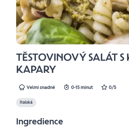
TĚSTOVINOVÝ SALÁT S
KAPARY
Velmi snadné
0-15 minut
0/5
Italská
Ingredience