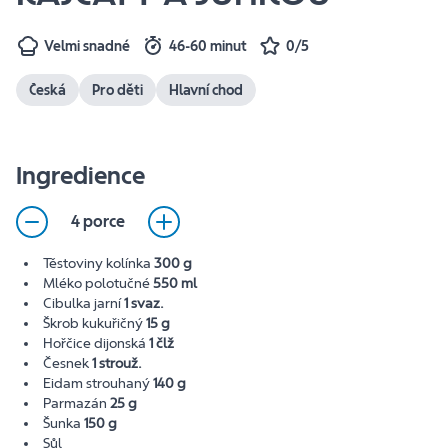
Velmi snadné
46-60 minut
0/5
Česká
Pro děti
Hlavní chod
Ingredience
4 porce
Těstoviny kolínka
300 g
Mléko polotučné
550 ml
Cibulka jarní
1 svaz.
Škrob kukuřičný
15 g
Hořčice dijonská
1 člž
Česnek
1 strouž.
Eidam strouhaný
140 g
Parmazán
25 g
Šunka
150 g
Sůl