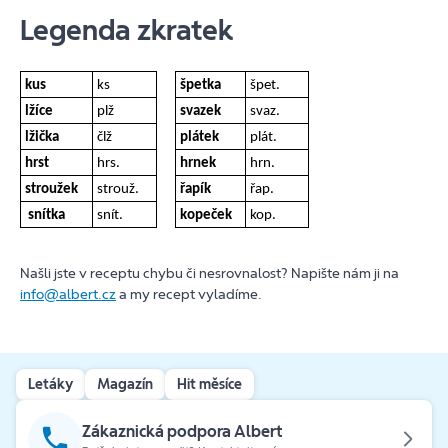
Legenda zkratek
kus
ks
špetka
špet.
lžíce
plž
svazek
svaz.
lžička
člž
plátek
plát.
hrst
hrs.
hrnek
hrn.
stroužek
strouž.
řapík
řap.
snítka
snít.
kopeček
kop.
Našli jste v receptu chybu či nesrovnalost? Napište nám ji na
info@albert.cz
a my recept vyladíme.
Letáky
Magazín
Hit měsíce
Zákaznická podpora Albert