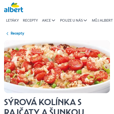
{name
Přeskočit
of
recipe}
LETÁKY
RECEPTY
AKCE
POUZE U NÁS
MŮJ ALBERT
|
Albert
Recepty
SÝROVÁ KOLÍNKA S
RAJČATY A ŠUNKOU