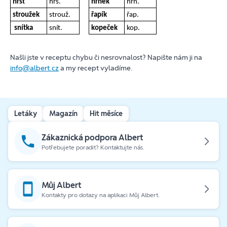
hrst
hrs.
hrnek
hrn.
stroužek
strouž.
řapík
řap.
snítka
snít.
kopeček
kop.
Našli jste v receptu chybu či nesrovnalost? Napište nám ji na
info@albert.cz
a my recept vyladíme.
Letáky
Magazín
Hit měsíce
Zákaznická podpora Albert
Potřebujete poradit? Kontaktujte nás.
Můj Albert
Kontakty pro dotazy na aplikaci Můj Albert.