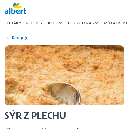
{name
Přeskočit
of
recipe}
LETÁKY
RECEPTY
AKCE
POUZE U NÁS
MŮJ ALBERT
|
Albert
Recepty
SÝR Z PLECHU