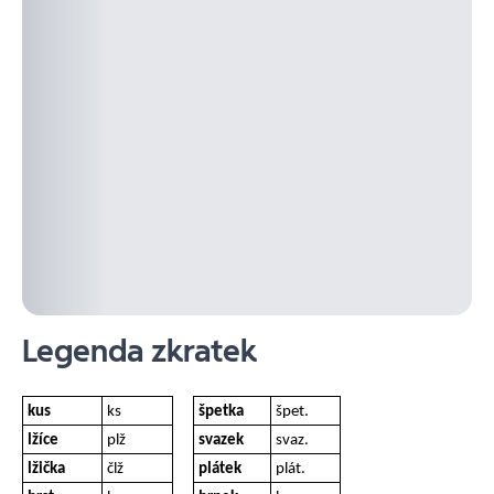
Legenda zkratek
kus
ks
špetka
špet.
lžíce
plž
svazek
svaz.
lžička
člž
plátek
plát.