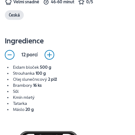
Velmi snadné
46-60 minut
0/5
Česká
Ingredience
12 porcí
Eidam bloček
500 g
Strouhanka
100 g
Olej slunečnicový
2 plž
Brambory
16 ks
Sůl
Kmín mletý
Tatarka
Máslo
20 g