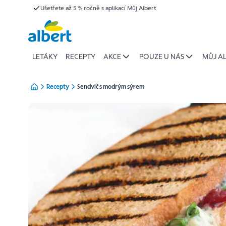
{name
Ušetřete až 5 % ročně s aplikací Můj Albert
Přeskočit
of
recipe}
|
Albert
LETÁKY
RECEPTY
AKCE
POUZE U NÁS
MŮJ A
Recepty
Sendvič s modrým sýrem