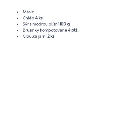
Máslo
Chléb
4 ks
Sýr s modrou plísní
100 g
Brusinky kompotované
4 plž
Cibulka jarní
2 ks