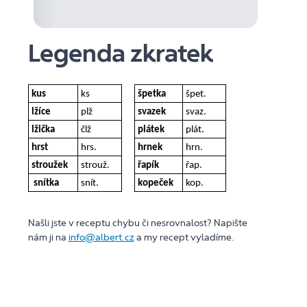
Legenda zkratek
kus
ks
špetka
špet.
lžíce
plž
svazek
svaz.
lžička
člž
plátek
plát.
hrst
hrs.
hrnek
hrn.
stroužek
strouž.
řapík
řap.
snítka
snít.
kopeček
kop.
Našli jste v receptu chybu či nesrovnalost? Napište
nám ji na
info@albert.cz
a my recept vyladíme.