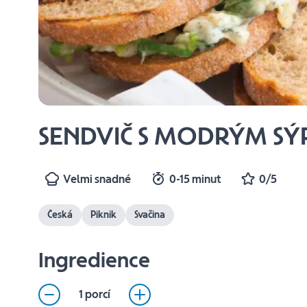
SENDVIČ S MODRÝM S
Velmi snadné
0-15 minut
0/5
Česká
Piknik
Svačina
Ingredience
1 porcí