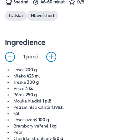
Snadné
46-60 minut
0/5
Italská
Hlavní chod
Ingredience
1 porcí
Losos
200 g
Mléko
425 ml
Treska
300 g
Vejce
4 ks
Pórek
250 g
Mouka hladká
1 plž
Petržel hladkolistá
1 svaz.
Sůl
Losos uzený
100 g
Brambory vařené
1 kg
Pepř
Cheddar strouhaný
150 g