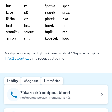
kus
ks
špetka
špet.
lžíce
plž
svazek
svaz.
lžička
člž
plátek
plát.
hrst
hrs.
hrnek
hrn.
stroužek
strouž.
řapík
řap.
snítka
snít.
kopeček
kop.
Našli jste v receptu chybu či nesrovnalost? Napište nám ji na
info@albert.cz
a my recept vyladíme.
Letáky
Magazín
Hit měsíce
Zákaznická podpora Albert
Potřebujete poradit? Kontaktujte nás.