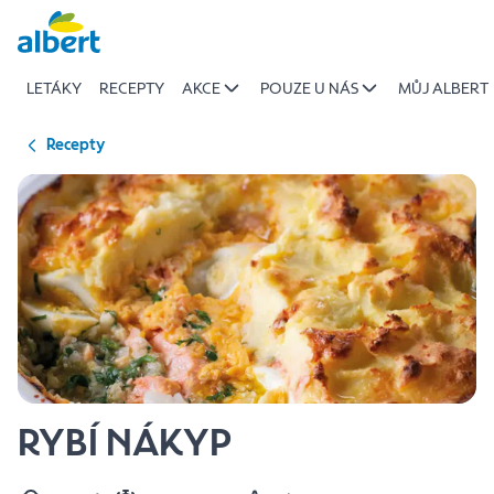
{name
Přeskočit
of
recipe}
LETÁKY
RECEPTY
AKCE
POUZE U NÁS
MŮJ ALBERT
|
Albert
Recepty
RYBÍ NÁKYP