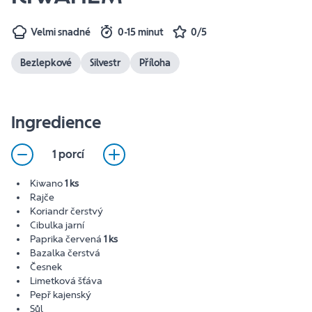
Velmi snadné
0-15 minut
0/5
Bezlepkové
Silvestr
Příloha
Ingredience
1 porcí
Kiwano
1 ks
Rajče
Koriandr čerstvý
Cibulka jarní
Paprika červená
1 ks
Bazalka čerstvá
Česnek
Limetková šťáva
Pepř kajenský
Sůl