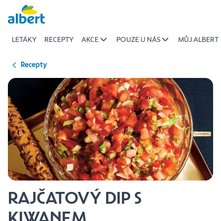
{name
Přeskočit
of
recipe}
LETÁKY
RECEPTY
AKCE
POUZE U NÁS
MŮJ ALBERT
|
Albert
Recepty
RAJČATOVÝ DIP S
KIWANEM