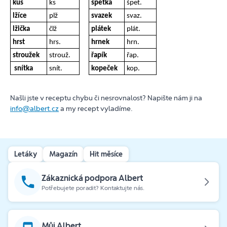
kus
ks
špetka
špet.
lžíce
plž
svazek
svaz.
lžička
člž
plátek
plát.
hrst
hrs.
hrnek
hrn.
stroužek
strouž.
řapík
řap.
snítka
snít.
kopeček
kop.
Našli jste v receptu chybu či nesrovnalost? Napište nám ji na
info@albert.cz
a my recept vyladíme.
Letáky
Magazín
Hit měsíce
Zákaznická podpora Albert
Potřebujete poradit? Kontaktujte nás.
Můj Albert