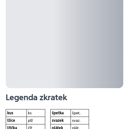
Legenda zkratek
kus
ks
špetka
špet.
lžíce
plž
svazek
svaz.
lžička
člž
plátek
plát.