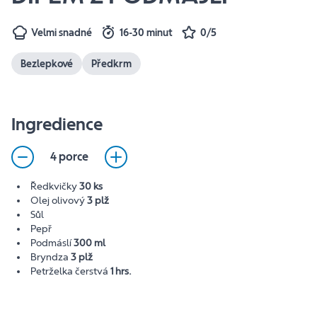
Velmi snadné
16-30 minut
0/5
Bezlepkové
Předkrm
Ingredience
4 porce
Ředkvičky
30 ks
Olej olivový
3 plž
Sůl
Pepř
Podmáslí
300 ml
Bryndza
3 plž
Petrželka čerstvá
1 hrs.