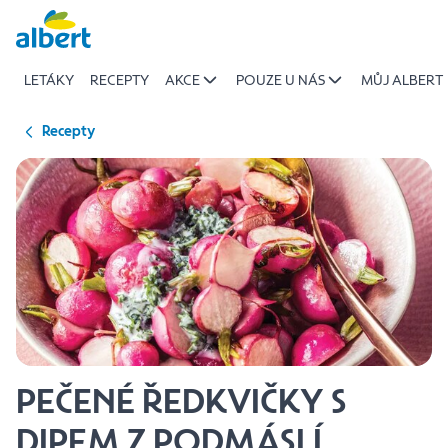
{name
Přeskočit
of
recipe}
LETÁKY
RECEPTY
AKCE
POUZE U NÁS
MŮJ ALBERT
|
Albert
Recepty
PEČENÉ ŘEDKVIČKY S
DIPEM Z PODMÁSLÍ