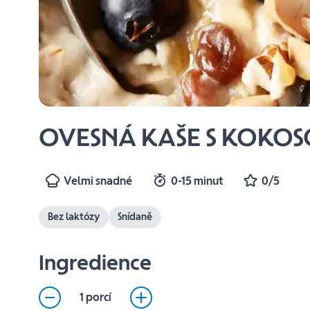
OVESNÁ KAŠE S KOKO
Velmi snadné
0-15 minut
0/5
Bez laktózy
Snídaně
Ingredience
1 porcí