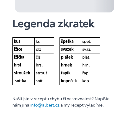
Legenda zkratek
kus
ks
špetka
špet.
lžíce
plž
svazek
svaz.
lžička
člž
plátek
plát.
hrst
hrs.
hrnek
hrn.
stroužek
strouž.
řapík
řap.
snítka
snít.
kopeček
kop.
Našli jste v receptu chybu či nesrovnalost? Napište
nám ji na
info@albert.cz
a my recept vyladíme.