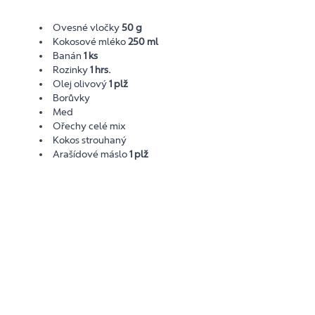
Ovesné vločky
50 g
Kokosové mléko
250 ml
Banán
1 ks
Rozinky
1 hrs.
Olej olivový
1 plž
Borůvky
Med
Ořechy celé mix
Kokos strouhaný
Arašídové máslo
1 plž