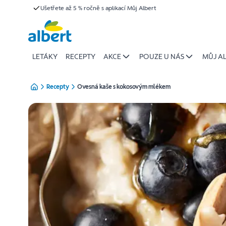
{name
Ušetřete až 5 % ročně s aplikací Můj Albert
Přeskočit
of
recipe}
|
Albert
LETÁKY
RECEPTY
AKCE
POUZE U NÁS
MŮJ A
Recepty
Ovesná kaše s kokosovým mlékem