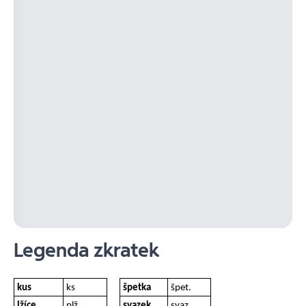
Legenda zkratek
kus
ks
špetka
špet.
lžíce
plž
svazek
svaz.