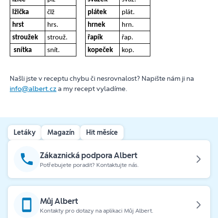
lžička
člž
plátek
plát.
hrst
hrs.
hrnek
hrn.
stroužek
strouž.
řapík
řap.
snítka
snít.
kopeček
kop.
Našli jste v receptu chybu či nesrovnalost? Napište nám ji na
info@albert.cz
a my recept vyladíme.
Letáky
Magazín
Hit měsíce
Zákaznická podpora Albert
Potřebujete poradit? Kontaktujte nás.
Můj Albert
Kontakty pro dotazy na aplikaci Můj Albert.