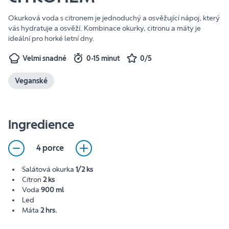
Okurková voda s citronem je jednoduchý a osvěžující nápoj, který
vás hydratuje a osvěží. Kombinace okurky, citronu a máty je
ideální pro horké letní dny.
Velmi snadné
0-15 minut
0/5
Veganské
Ingredience
4 porce
Salátová okurka
1/2 ks
Citron
2 ks
Voda
900 ml
Led
Máta
2 hrs.