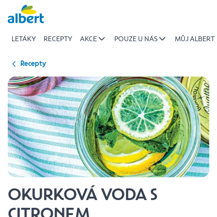
{name
Přeskočit
of
recipe}
LETÁKY
RECEPTY
AKCE
POUZE U NÁS
MŮJ ALBERT
|
Albert
Recepty
OKURKOVÁ VODA S
CITRONEM