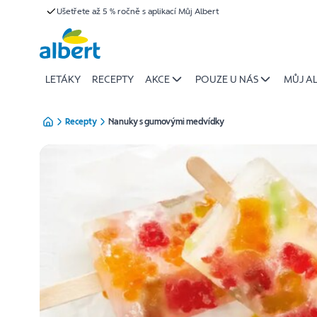
{name
Ušetřete až 5 % ročně s aplikací Můj Albert
Přeskočit
of
recipe}
|
Albert
LETÁKY
RECEPTY
AKCE
POUZE U NÁS
MŮJ A
Recepty
Nanuky s gumovými medvídky