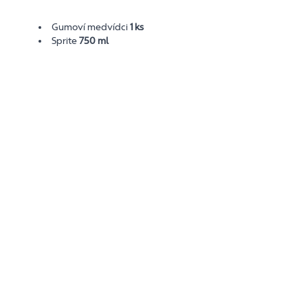
Gumoví medvídci
1 ks
Sprite
750 ml