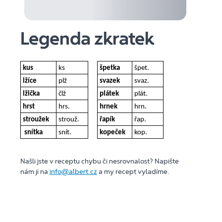
Legenda zkratek
kus
ks
špetka
špet.
lžíce
plž
svazek
svaz.
lžička
člž
plátek
plát.
hrst
hrs.
hrnek
hrn.
stroužek
strouž.
řapík
řap.
snítka
snít.
kopeček
kop.
Našli jste v receptu chybu či nesrovnalost? Napište
nám ji na
info@albert.cz
a my recept vyladíme.