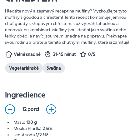
Hledáte nový a zajímavý recept na muffiny? Vyzkoušejte tyto
muffiny s goudou a chřestem! Tento recept kombinuje jemnou
chuť goudy s křupavým chřestem, což vytváří lahodnou a
neobvyklou kombinaci. Muffiny jsou ideální jako svačina nebo
lehký oběd, a navíc jsou velmi snadné na přípravu. Překvapte
svou rodinu a přátele těmito chutnými muffiny, které si zamilují!
Velmi snadné
31-45 minut
0/5
Vegetariánské
Svačina
Ingredience
12 porcí
Máslo
100 g
Mouka hladká
2 hrn.
Jedlá soda
1/2 člž