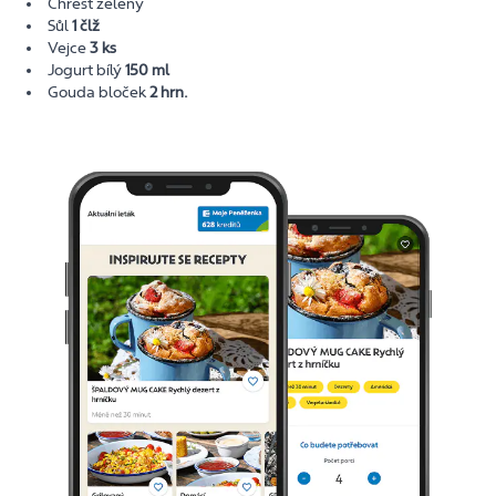
Chřest zelený
Sůl
1 člž
Vejce
3 ks
Jogurt bílý
150 ml
Gouda bloček
2 hrn.