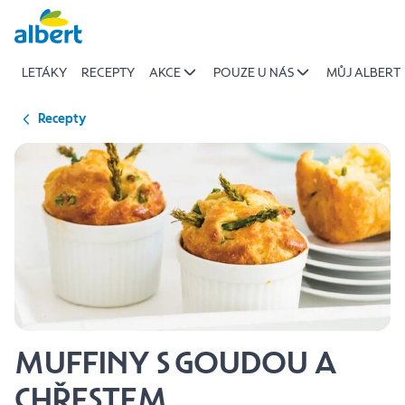
{name
Přeskočit
of
recipe}
LETÁKY
RECEPTY
AKCE
POUZE U NÁS
MŮJ ALBERT
|
Albert
Recepty
MUFFINY S GOUDOU A
CHŘESTEM