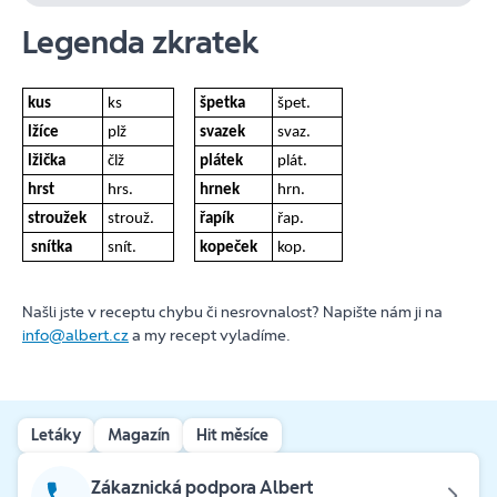
Legenda zkratek
kus
ks
špetka
špet.
lžíce
plž
svazek
svaz.
lžička
člž
plátek
plát.
hrst
hrs.
hrnek
hrn.
stroužek
strouž.
řapík
řap.
snítka
snít.
kopeček
kop.
Našli jste v receptu chybu či nesrovnalost? Napište nám ji na
info@albert.cz
a my recept vyladíme.
Letáky
Magazín
Hit měsíce
Zákaznická podpora Albert