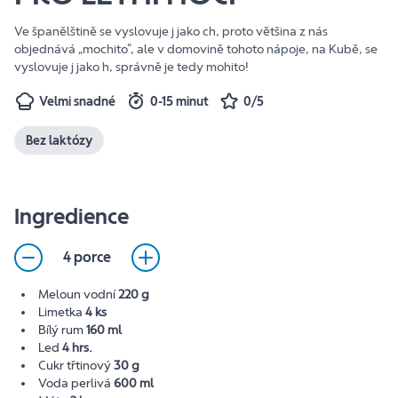
Ve španělštině se vyslovuje j jako ch, proto většina z nás
objednává „mochito“, ale v domovině tohoto nápoje, na Kubě, se
vyslovuje j jako h, správně je tedy mohito!
Velmi snadné
0-15 minut
0/5
Bez laktózy
Ingredience
4 porce
Meloun vodní
220 g
Limetka
4 ks
Bílý rum
160 ml
Led
4 hrs.
Cukr třtinový
30 g
Voda perlivá
600 ml