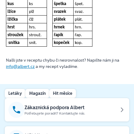
kus
ks
špetka
špet.
lžíce
plž
svazek
svaz.
lžička
člž
plátek
plát.
hrst
hrs.
hrnek
hrn.
stroužek
strouž.
řapík
řap.
snítka
snít.
kopeček
kop.
Našli jste v receptu chybu či nesrovnalost? Napište nám ji na
info@albert.cz
a my recept vyladíme.
Letáky
Magazín
Hit měsíce
Zákaznická podpora Albert
Potřebujete poradit? Kontaktujte nás.