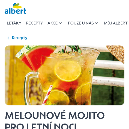
{name
Přeskočit
of
recipe}
LETÁKY
RECEPTY
AKCE
POUZE U NÁS
MŮJ ALBERT
|
Albert
Recepty
MELOUNOVÉ MOJITO
PRO LETNÍ NOCI