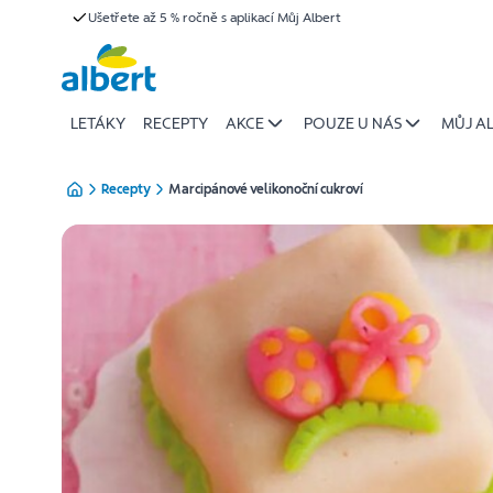
{name
Ušetřete až 5 % ročně s aplikací Můj Albert
Přeskočit
of
recipe}
|
Albert
LETÁKY
RECEPTY
AKCE
POUZE U NÁS
MŮJ A
Recepty
Marcipánové velikonoční cukroví