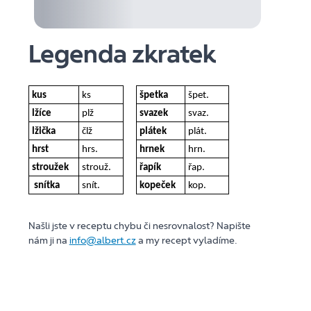
Legenda zkratek
kus
ks
špetka
špet.
lžíce
plž
svazek
svaz.
lžička
člž
plátek
plát.
hrst
hrs.
hrnek
hrn.
stroužek
strouž.
řapík
řap.
snítka
snít.
kopeček
kop.
Našli jste v receptu chybu či nesrovnalost? Napište
nám ji na
info@albert.cz
a my recept vyladíme.