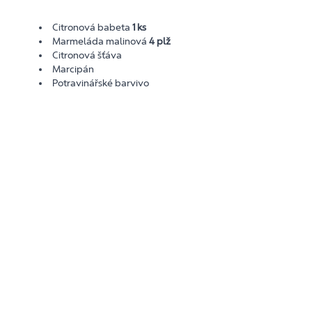
Citronová babeta
1 ks
Marmeláda malinová
4 plž
Citronová šťáva
Marcipán
Potravinářské barvivo