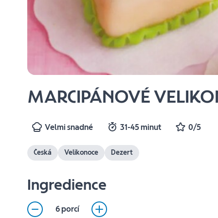
MARCIPÁNOVÉ VELIKO
Velmi snadné
31-45 minut
0/5
Česká
Velikonoce
Dezert
Ingredience
6 porcí