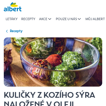
{name
Přeskočit
of
recipe}
LETÁKY
RECEPTY
AKCE
POUZE U NÁS
MŮJ ALBERT
|
Albert
Recepty
KULIČKY Z KOZÍHO SÝRA
NALOŽENÉ V OLEJI