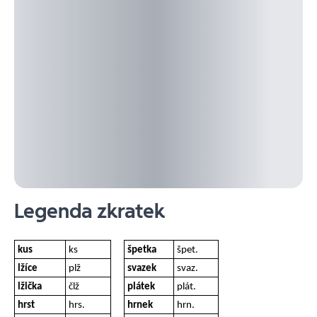
Legenda zkratek
kus
ks
špetka
špet.
lžíce
plž
svazek
svaz.
lžička
člž
plátek
plát.
hrst
hrs.
hrnek
hrn.