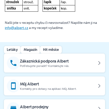
stroužek
strouž.
řapík
řap.
snítka
snít.
kopeček
kop.
Našli jste v receptu chybu či nesrovnalost? Napište nám ji na
info@albert.cz
a my recept vyladíme.
Letáky
Magazín
Hit měsíce
Zákaznická podpora Albert
Potřebujete poradit? Kontaktujte nás.
Můj Albert
Kontakty pro dotazy na aplikaci Můj Albert.
Albert prodejny