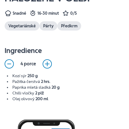
Snadné
16-30 minut
0/5
Vegetariánské
Párty
Předkrm
Ingredience
4 porce
Kozí sýr
250 g
Pažitka čerstvá
2 hrs.
Paprika mletá sladká
20 g
Chilli vločky
2 plž
Olej olivový
200 ml