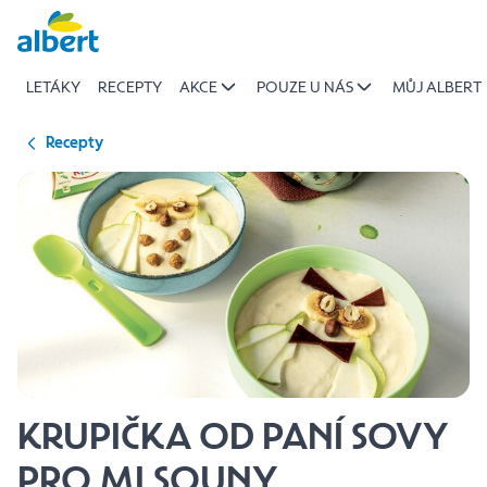
{name
Přeskočit
of
recipe}
LETÁKY
RECEPTY
AKCE
POUZE U NÁS
MŮJ ALBERT
|
Albert
Recepty
KRUPIČKA OD PANÍ SOVY
PRO MLSOUNY