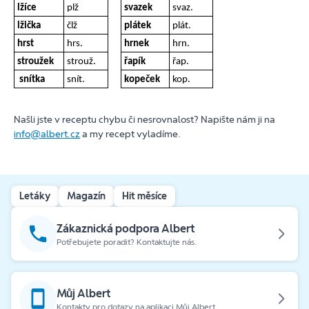
lžíce
plž
svazek
svaz.
lžička
člž
plátek
plát.
hrst
hrs.
hrnek
hrn.
stroužek
strouž.
řapík
řap.
snítka
snít.
kopeček
kop.
Našli jste v receptu chybu či nesrovnalost? Napište nám ji na
info@albert.cz
a my recept vyladíme.
Letáky
Magazín
Hit měsíce
Zákaznická podpora Albert
Potřebujete poradit? Kontaktujte nás.
Můj Albert
Kontakty pro dotazy na aplikaci Můj Albert.