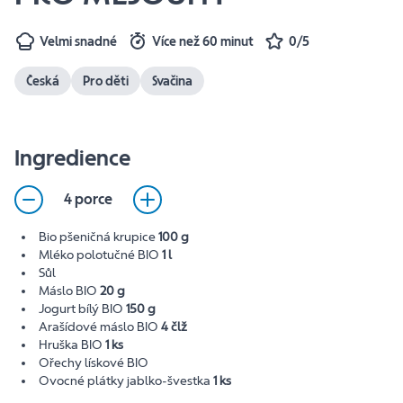
Velmi snadné
Více než 60 minut
0/5
Česká
Pro děti
Svačina
Ingredience
4 porce
Bio pšeničná krupice
100 g
Mléko polotučné BIO
1 l
Sůl
Máslo BIO
20 g
Jogurt bílý BIO
150 g
Arašídové máslo BIO
4 člž
Hruška BIO
1 ks
Ořechy lískové BIO
Ovocné plátky jablko-švestka
1 ks