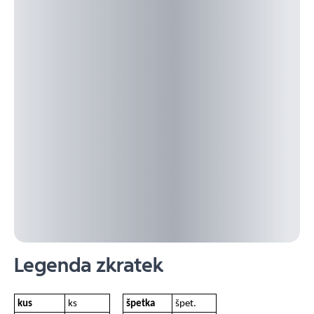
Legenda zkratek
kus
ks
špetka
špet.