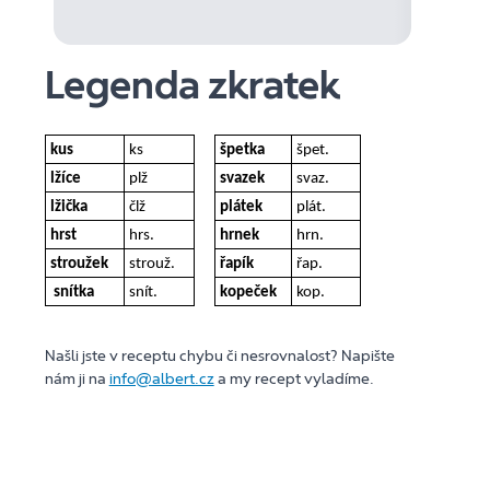
Legenda zkratek
kus
ks
špetka
špet.
lžíce
plž
svazek
svaz.
lžička
člž
plátek
plát.
hrst
hrs.
hrnek
hrn.
stroužek
strouž.
řapík
řap.
snítka
snít.
kopeček
kop.
Našli jste v receptu chybu či nesrovnalost? Napište
nám ji na
info@albert.cz
a my recept vyladíme.