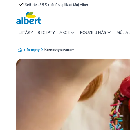
{name
Ušetřete až 5 % ročně s aplikací Můj Albert
Přeskočit
of
recipe}
|
Albert
LETÁKY
RECEPTY
AKCE
POUZE U NÁS
MŮJ A
Recepty
Kornouty s ovocem