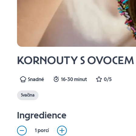
KORNOUTY S OVOCEM
Snadné
16-30 minut
0/5
Svačina
Ingredience
1 porcí