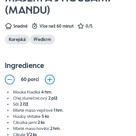
(MANDU)
Snadné
Více než 60 minut
0/5
Korejská
Předkrm
Ingredience
60 porcí
Mouka hladká
4 hrn.
Olej slunečnicový
2 plž
Sůl
2 člž
Mleté maso vepřové
1 hrn.
Houby shitake
5 ks
Cibulka jarní
2 ks
Mleté maso hovězí
2 hrn.
Cibule
1/2 ks