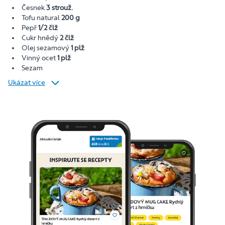
Česnek
3 strouž.
Tofu natural
200 g
Pepř
1/2 člž
Cukr hnědý
2 člž
Olej sezamový
1 plž
Vinný ocet
1 plž
Sezam
Ukázat více