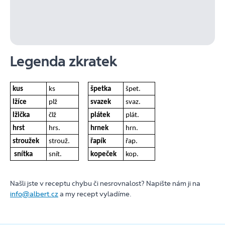
Legenda zkratek
kus
ks
špetka
špet.
lžíce
plž
svazek
svaz.
lžička
člž
plátek
plát.
hrst
hrs.
hrnek
hrn.
stroužek
strouž.
řapík
řap.
snítka
snít.
kopeček
kop.
Našli jste v receptu chybu či nesrovnalost? Napište nám ji na
info@albert.cz
a my recept vyladíme.