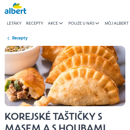
{name
Přeskočit
of
recipe}
LETÁKY
RECEPTY
AKCE
POUZE U NÁS
MŮJ ALBERT
|
Albert
Recepty
KOREJSKÉ TAŠTIČKY S
MASEM A S HOUBAMI