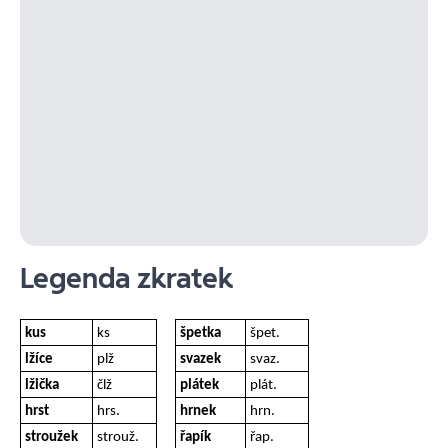
Legenda zkratek
kus
ks
špetka
špet.
lžíce
plž
svazek
svaz.
lžička
člž
plátek
plát.
hrst
hrs.
hrnek
hrn.
stroužek
strouž.
řapík
řap.