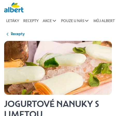
{name
Přeskočit
of
recipe}
LETÁKY
RECEPTY
AKCE
POUZE U NÁS
MŮJ ALBERT
|
Albert
Recepty
JOGURTOVÉ NANUKY S
LIMETOU