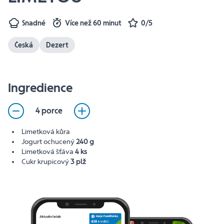
Snadné
Více než 60 minut
0/5
Česká
Dezert
Ingredience
4 porce
Limetková kůra
Jogurt ochucený
240 g
Limetková šťáva
4 ks
Cukr krupicový
3 plž