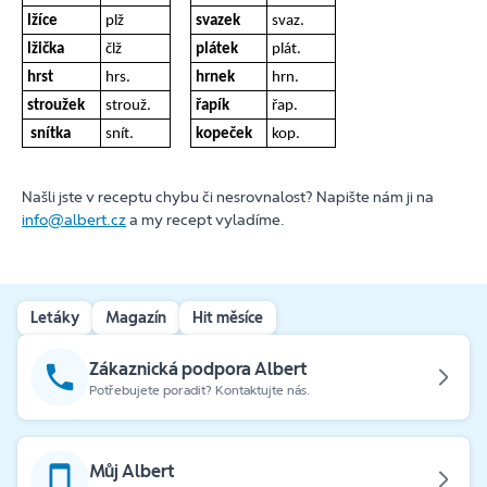
lžíce
plž
svazek
svaz.
lžička
člž
plátek
plát.
hrst
hrs.
hrnek
hrn.
stroužek
strouž.
řapík
řap.
snítka
snít.
kopeček
kop.
Našli jste v receptu chybu či nesrovnalost? Napište nám ji na
info@albert.cz
a my recept vyladíme.
Letáky
Magazín
Hit měsíce
Zákaznická podpora Albert
Potřebujete poradit? Kontaktujte nás.
Můj Albert