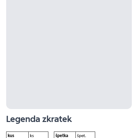
Legenda zkratek
kus
ks
špetka
špet.