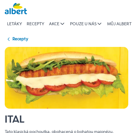
{name
Přeskočit
of
recipe}
LETÁKY
RECEPTY
AKCE
POUZE U NÁS
MŮJ ALBERT
|
Albert
Recepty
ITAL
Tato klasická pochoutka, obohacená o bohatou majonézu,