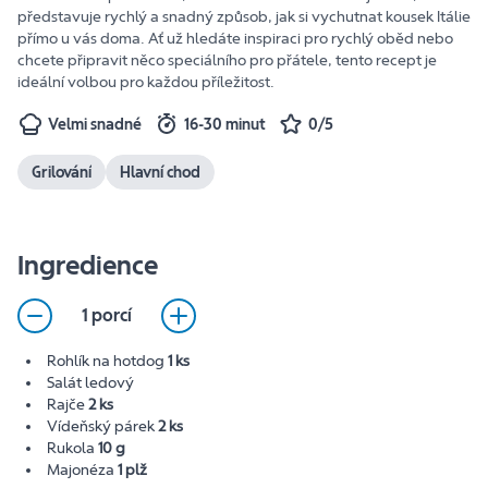
představuje rychlý a snadný způsob, jak si vychutnat kousek Itálie
přímo u vás doma. Ať už hledáte inspiraci pro rychlý oběd nebo
chcete připravit něco speciálního pro přátele, tento recept je
ideální volbou pro každou příležitost.
Velmi snadné
16-30 minut
0/5
Grilování
Hlavní chod
Ingredience
1 porcí
Rohlík na hotdog
1 ks
Salát ledový
Rajče
2 ks
Vídeňský párek
2 ks
Rukola
10 g
Majonéza
1 plž