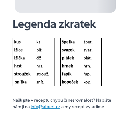
Legenda zkratek
kus
ks
špetka
špet.
lžíce
plž
svazek
svaz.
lžička
člž
plátek
plát.
hrst
hrs.
hrnek
hrn.
stroužek
strouž.
řapík
řap.
snítka
snít.
kopeček
kop.
Našli jste v receptu chybu či nesrovnalost? Napište
nám ji na
info@albert.cz
a my recept vyladíme.