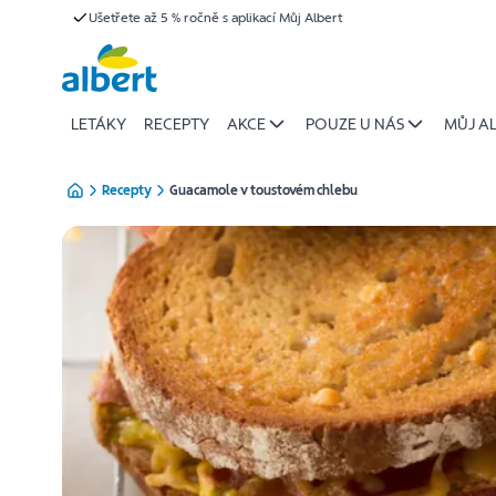
{name
Ušetřete až 5 % ročně s aplikací Můj Albert
Přeskočit
of
recipe}
|
Albert
LETÁKY
RECEPTY
AKCE
POUZE U NÁS
MŮJ A
Recepty
Guacamole v toustovém chlebu