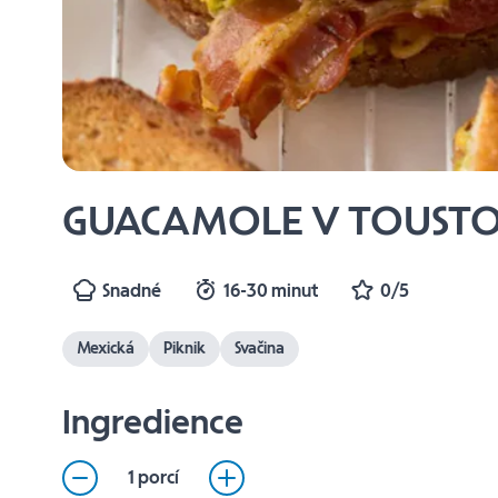
GUACAMOLE V TOUST
Snadné
16-30 minut
0/5
Mexická
Piknik
Svačina
Ingredience
1 porcí