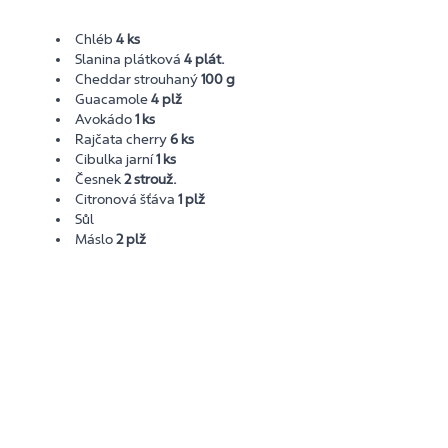
Chléb
4 ks
Slanina plátková
4 plát.
Cheddar strouhaný
100 g
Guacamole
4 plž
Avokádo
1 ks
Rajčata cherry
6 ks
Cibulka jarní
1 ks
Česnek
2 strouž.
Citronová šťáva
1 plž
Sůl
Máslo
2 plž