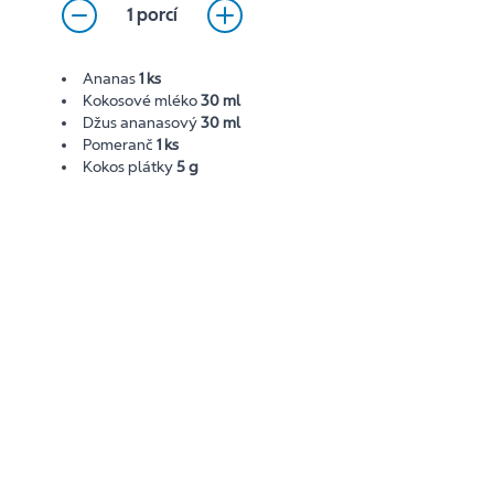
1 porcí
Ananas
1 ks
Kokosové mléko
30 ml
Džus ananasový
30 ml
Pomeranč
1 ks
Kokos plátky
5 g