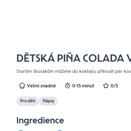
DĚTSKÁ PIŇA COLADA 
Starším školákům můžete do koktejlu přihodit pár kos
Velmi snadné
0-15 minut
0/5
Pro děti
Nápoj
Ingredience