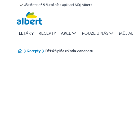
{name
Ušetřete až 5 % ročně s aplikací Můj Albert
Přeskočit
of
recipe}
|
Albert
LETÁKY
RECEPTY
AKCE
POUZE U NÁS
MŮJ A
Recepty
Dětská piňa colada v ananasu