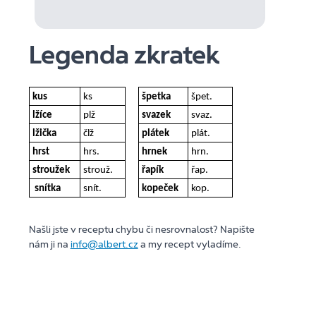
Legenda zkratek
kus
ks
špetka
špet.
lžíce
plž
svazek
svaz.
lžička
člž
plátek
plát.
hrst
hrs.
hrnek
hrn.
stroužek
strouž.
řapík
řap.
snítka
snít.
kopeček
kop.
Našli jste v receptu chybu či nesrovnalost? Napište
nám ji na
info@albert.cz
a my recept vyladíme.