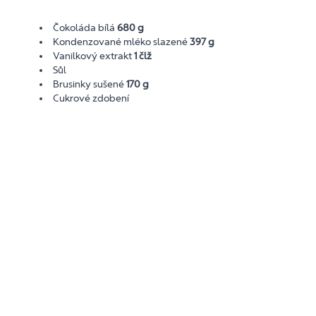
Čokoláda bílá
680 g
Kondenzované mléko slazené
397 g
Vanilkový extrakt
1 člž
Sůl
Brusinky sušené
170 g
Cukrové zdobení