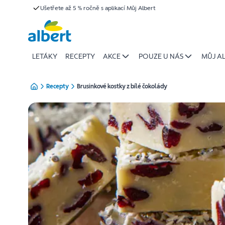
{name
Ušetřete až 5 % ročně s aplikací Můj Albert
Přeskočit
of
recipe}
|
Albert
LETÁKY
RECEPTY
AKCE
POUZE U NÁS
MŮJ A
Recepty
Brusinkové kostky z bílé čokolády