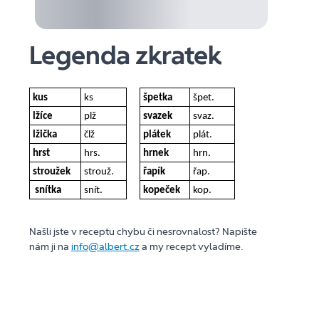
Legenda zkratek
kus
ks
špetka
špet.
lžíce
plž
svazek
svaz.
lžička
člž
plátek
plát.
hrst
hrs.
hrnek
hrn.
stroužek
strouž.
řapík
řap.
snítka
snít.
kopeček
kop.
Našli jste v receptu chybu či nesrovnalost? Napište
nám ji na
info@albert.cz
a my recept vyladíme.