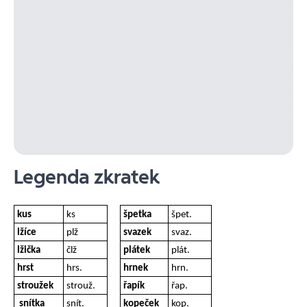
Legenda zkratek
kus
ks
špetka
špet.
lžíce
plž
svazek
svaz.
lžička
člž
plátek
plát.
hrst
hrs.
hrnek
hrn.
stroužek
strouž.
řapík
řap.
snítka
snít.
kopeček
kop.