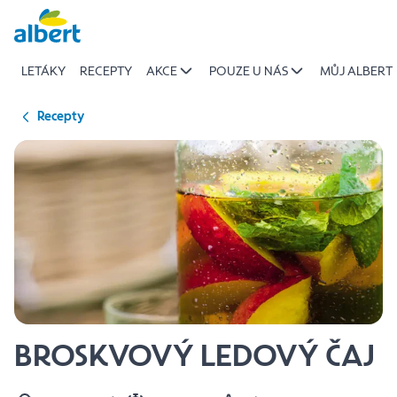
{name
Přeskočit
of
recipe}
LETÁKY
RECEPTY
AKCE
POUZE U NÁS
MŮJ ALBERT
|
Albert
Recepty
BROSKVOVÝ LEDOVÝ ČAJ