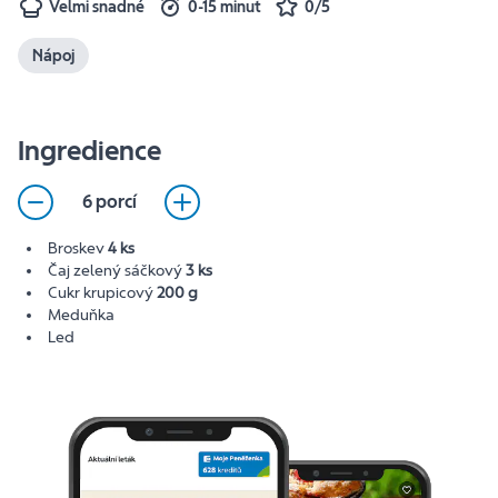
Velmi snadné
0-15 minut
0/5
Nápoj
Ingredience
6 porcí
Broskev
4 ks
Čaj zelený sáčkový
3 ks
Cukr krupicový
200 g
Meduňka
Led