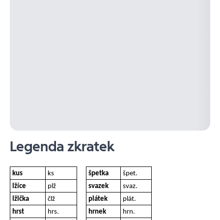
Legenda zkratek
kus
ks
špetka
špet.
lžíce
plž
svazek
svaz.
lžička
člž
plátek
plát.
hrst
hrs.
hrnek
hrn.