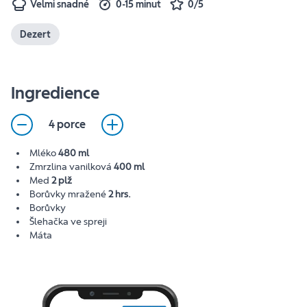
Velmi snadné
0-15 minut
0/5
Dezert
Ingredience
4 porce
Mléko
480 ml
Zmrzlina vanilková
400 ml
Med
2 plž
Borůvky mražené
2 hrs.
Borůvky
Šlehačka ve spreji
Máta