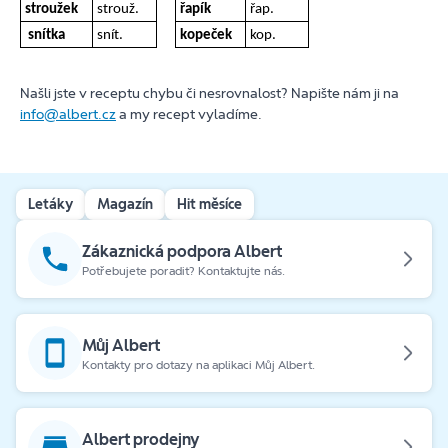
stroužek
strouž.
řapík
řap.
snítka
snít.
kopeček
kop.
Našli jste v receptu chybu či nesrovnalost? Napište nám ji na
info@albert.cz
a my recept vyladíme.
Letáky
Magazín
Hit měsíce
Zákaznická podpora Albert
Potřebujete poradit? Kontaktujte nás.
Můj Albert
Kontakty pro dotazy na aplikaci Můj Albert.
Albert prodejny