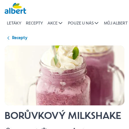
{name
Přeskočit
of
recipe}
LETÁKY
RECEPTY
AKCE
POUZE U NÁS
MŮJ ALBERT
|
Albert
Recepty
BORŮVKOVÝ MILKSHAKE