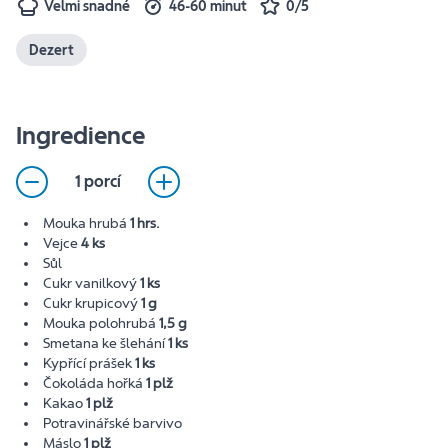
Velmi snadné
46-60 minut
0/5
Dezert
Ingredience
1 porcí
Mouka hrubá
1 hrs.
Vejce
4 ks
Sůl
Cukr vanilkový
1 ks
Cukr krupicový
1 g
Mouka polohrubá
1,5 g
Smetana ke šlehání
1 ks
Kypřící prášek
1 ks
Čokoláda hořká
1 plž
Kakao
1 plž
Potravinářské barvivo
Máslo
1 plž