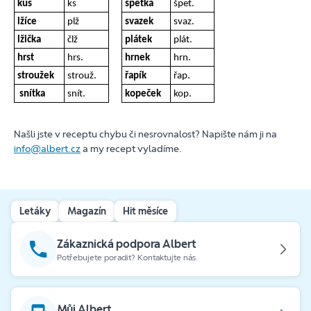
kus
ks
špetka
špet.
lžíce
plž
svazek
svaz.
lžička
člž
plátek
plát.
hrst
hrs.
hrnek
hrn.
stroužek
strouž.
řapík
řap.
snítka
snít.
kopeček
kop.
Našli jste v receptu chybu či nesrovnalost? Napište nám ji na
info@albert.cz
a my recept vyladíme.
Letáky
Magazín
Hit měsíce
Zákaznická podpora Albert
Potřebujete poradit? Kontaktujte nás.
Můj Albert