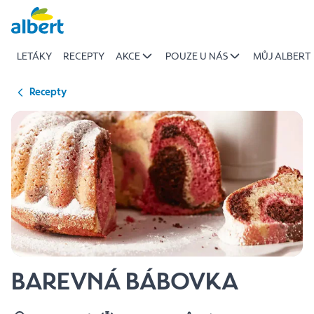
{name
Přeskočit
of
recipe}
LETÁKY
RECEPTY
AKCE
POUZE U NÁS
MŮJ ALBERT
|
Albert
Recepty
BAREVNÁ BÁBOVKA