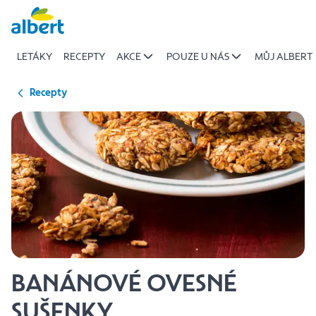
{name
Přeskočit
of
recipe}
LETÁKY
RECEPTY
AKCE
POUZE U NÁS
MŮJ ALBERT
|
Albert
Recepty
BANÁNOVÉ OVESNÉ
SUŠENKY