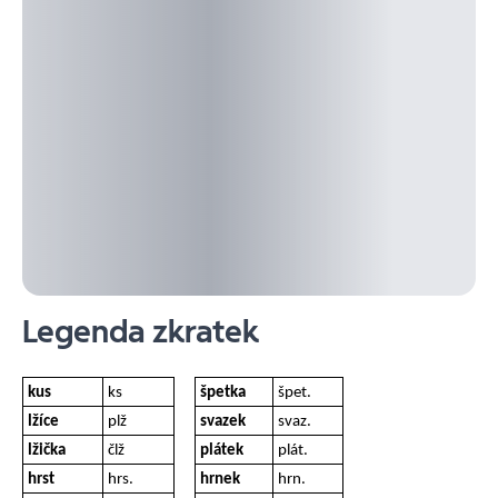
Legenda zkratek
kus
ks
špetka
špet.
lžíce
plž
svazek
svaz.
lžička
člž
plátek
plát.
hrst
hrs.
hrnek
hrn.