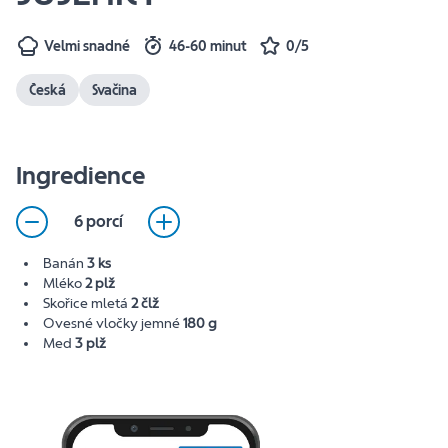
Velmi snadné
46-60 minut
0/5
Česká
Svačina
Ingredience
6 porcí
Banán
3 ks
Mléko
2 plž
Skořice mletá
2 člž
Ovesné vločky jemné
180 g
Med
3 plž