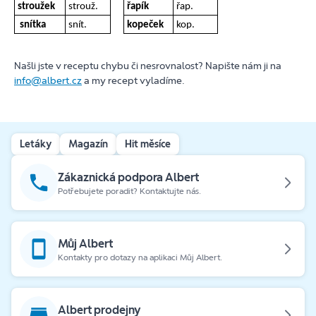
stroužek
strouž.
řapík
řap.
snítka
snít.
kopeček
kop.
Našli jste v receptu chybu či nesrovnalost? Napište nám ji na
info@albert.cz
a my recept vyladíme.
Letáky
Magazín
Hit měsíce
Zákaznická podpora Albert
Potřebujete poradit? Kontaktujte nás.
Můj Albert
Kontakty pro dotazy na aplikaci Můj Albert.
Albert prodejny