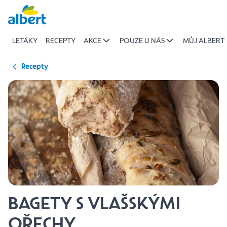
{name
Přeskočit
of
recipe}
LETÁKY
RECEPTY
AKCE
POUZE U NÁS
MŮJ ALBERT
|
Albert
Recepty
BAGETY S VLAŠSKÝMI
OŘECHY