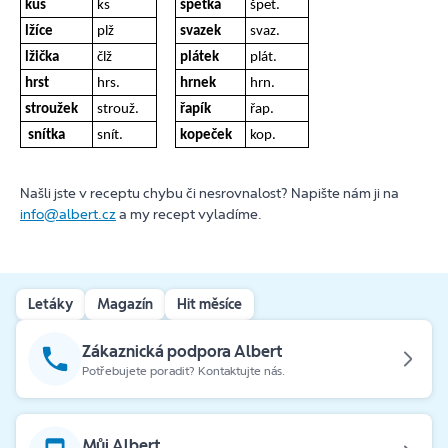
kus
ks
špetka
špet.
lžíce
plž
svazek
svaz.
lžička
člž
plátek
plát.
hrst
hrs.
hrnek
hrn.
stroužek
strouž.
řapík
řap.
snítka
snít.
kopeček
kop.
Našli jste v receptu chybu či nesrovnalost? Napište nám ji na
info@albert.cz
a my recept vyladíme.
Letáky
Magazín
Hit měsíce
Zákaznická podpora Albert
Potřebujete poradit? Kontaktujte nás.
Můj Albert