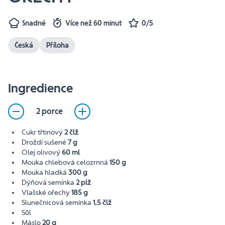
Snadné
Více než 60 minut
0/5
Česká
Příloha
Ingredience
2 porce
Cukr třtinový
2 člž
Droždí sušené
7 g
Olej olivový
60 ml
Mouka chlebová celozrnná
150 g
Mouka hladká
300 g
Dýňová semínka
2 plž
Vlašské ořechy
185 g
Slunečnicová semínka
1,5 člž
Sůl
Máslo
20 g