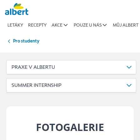
Fotogalerie
Přeskočit
|
Albert
LETÁKY
RECEPTY
AKCE
POUZE U NÁS
MŮJ ALBERT
Pro studenty
PRAXE V ALBERTU
SUMMER INTERNSHIP
FOTOGALERIE