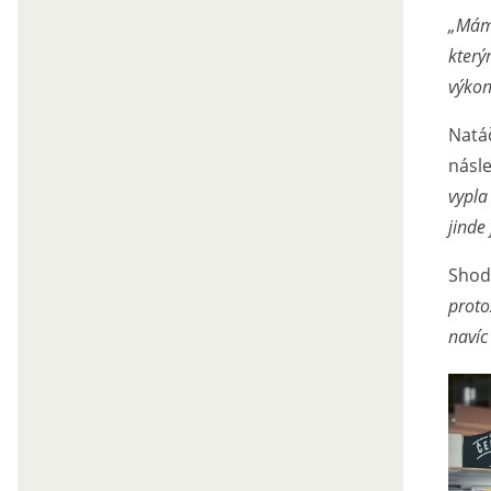
„Máme
který
výkon
Natáč
násl
vypla
jinde
Shod
proto
navíc