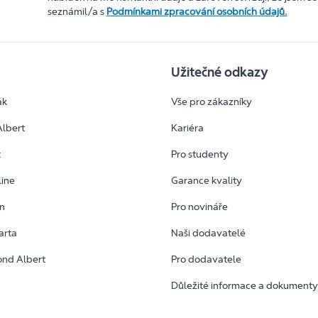
seznámil/a s
Podmínkami zpracování osobních údajů.
Užitečné odkazy
ák
Vše pro zákazníky
Albert
Kariéra
t
Pro studenty
line
Garance kvality
an
Pro novináře
arta
Naši dodavatelé
ond Albert
Pro dodavatele
Důležité informace a dokument