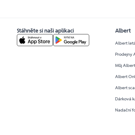
Stáhněte si naši aplikaci
Albert
Albert let
Prodejny 
Můj Alber
Albert On
Albert sc
Dárková k
Nadační f