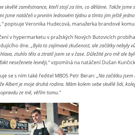
 skvělé zaměstnance, kteří stojí za tím, co děláme. Takže jsme sáhl
mi jsme natáčeli v prvním lednovém týdnu a tímto jim ještě jednou
,“
popisuje Veronika Hudecová, manažerka brandové komuni
ení v hypermarketu v pražských Nových Butovicích probíhal
edujícího dne.
„Byla to zajímavá zkušenost, ale začátky nebyly v
 hlava, ztuhlo tělo a ztratil jsem se v čase. Důležité pro mě ale by
 fakt neseženete levněji,“
vzpomíná na natáčení Dušan Kunčický,
uje se s ním také ředitel MBOS Petr Beran:
„Na začátku jsem b
že Albert je moje druhá rodina. Mám kolem sebe skvělé lidi, koleg
 opravdu ze mě, věřím tomu.“