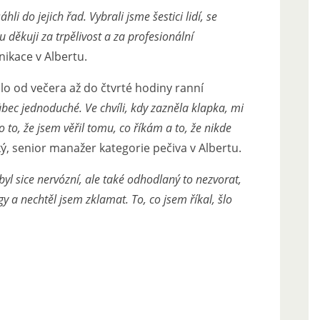
i do jejich řad. Vybrali jsme šestici lidí, se
 děkuji za trpělivost a za profesionální
kace v Albertu.
o od večera až do čtvrté hodiny ranní
ůbec jednoduché. Ve chvíli, kdy zazněla klapka, mi
lo to, že jsem věřil tomu, co říkám a to, že nikde
 senior manažer kategorie pečiva v Albertu.
yl sice nervózní, ale také odhodlaný to nezvorat,
y a nechtěl jsem zklamat. To, co jsem říkal, šlo