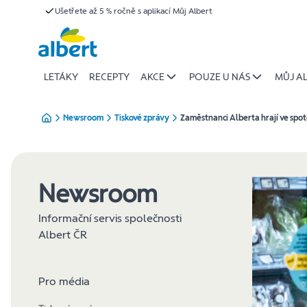
Zaměstnanci
Ušetřete až 5 % ročně s aplikací Můj Albert
Přeskočit
Alberta
hrají
ve
spotech
LETÁKY
RECEPTY
AKCE
POUZE U NÁS
MŮJ A
|
Albert
Newsroom
Tiskové zprávy
Zaměstnanci Alberta hrají ve spo
Newsroom
Informační servis společnosti
Albert ČR
Pro média