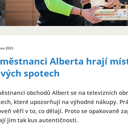
ora 2023
městnanci Alberta hrají mís
vých spotech
ěstnanci obchodů Albert se na televizních obr
tech, které upozorňují na výhodné nákupy. Pr
veň věří v to, co dělají. Proto se opakovaně z
jí jim tak kus autentičnosti.