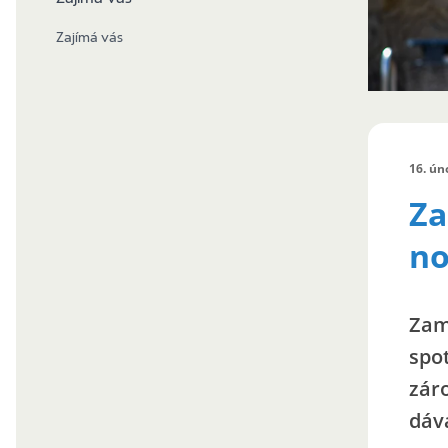
Zajímá vás
16. ún
Za
no
Zam
spo
záro
dáva