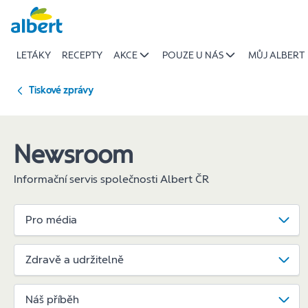
Správné
Přeskočit
stravování
dětí
LETÁKY
RECEPTY
AKCE
POUZE U NÁS
MŮJ ALBERT
|
Albert
Tiskové zprávy
Newsroom
Informační servis společnosti Albert ČR
Pro média
Zdravě a udržitelně
Náš příběh