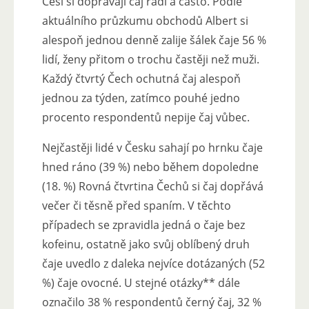
Češi si dopřávají čaj rádi a často. Podle
aktuálního průzkumu obchodů Albert si
alespoň jednou denně zalije šálek čaje 56 %
lidí, ženy přitom o trochu častěji než muži.
Každý čtvrtý Čech ochutná čaj alespoň
jednou za týden, zatímco pouhé jedno
procento respondentů nepije čaj vůbec.
Nejčastěji lidé v Česku sahají po hrnku čaje
hned ráno (39 %) nebo během dopoledne
(18. %) Rovná čtvrtina Čechů si čaj dopřává
večer či těsně před spaním. V těchto
případech se zpravidla jedná o čaje bez
kofeinu, ostatně jako svůj oblíbený druh
čaje uvedlo z daleka nejvíce dotázaných (52
%) čaje ovocné. U stejné otázky** dále
označilo 38 % respondentů černý čaj, 32 %