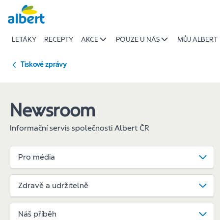
Bertíci
Přeskočit
podpoří
regionální
LETÁKY
RECEPTY
AKCE
POUZE U NÁS
MŮJ ALBERT
projekty
|
Albert
Tiskové zprávy
Newsroom
Informační servis společnosti Albert ČR
Pro média
Zdravě a udržitelně
Náš příběh