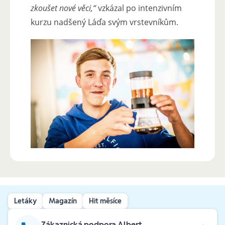
zkoušet nové věci,“
vzkázal po intenzivním
kurzu nadšený Láďa svým vrstevníkům.
Letáky
Magazín
Hit měsíce
Zákaznická podpora Albert