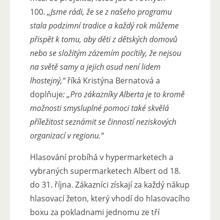
100.
„Jsme rádi, že se z našeho programu
stala podzimní tradice a každý rok můžeme
přispět k tomu, aby děti z dětských domovů
nebo se složitým zázemím pocítily, že nejsou
na světě samy a jejich osud není lidem
lhostejný,“
říká Kristýna Bernatová a
doplňuje
: „Pro zákazníky Alberta je to kromě
možnosti smysluplné pomoci také skvělá
příležitost seznámit se činností neziskových
organizací v regionu.“
Hlasování probíhá v hypermarketech a
vybraných supermarketech Albert od 18.
do 31. října. Zákazníci získají za každý nákup
hlasovací žeton, který vhodí do hlasovacího
boxu za pokladnami jednomu ze tří