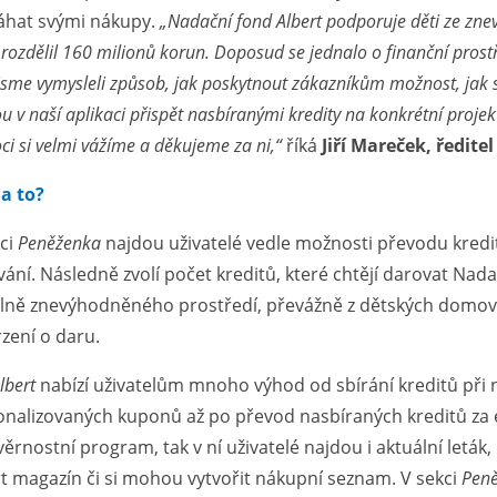
hat svými nákupy.
„Nadační fond Albert podporuje děti ze znev
rozdělil 160 milionů korun. Doposud se jednalo o finanční prostř
jsme vymysleli způsob, jak poskytnout zákazníkům možnost, ja
 v naší aplikaci přispět nasbíranými kredity na konkrétní proje
i si velmi vážíme a děkujeme za ni,“
říká
Jiří Mareček, ředit
na to?
kci
Peněženka
najdou uživatelé vedle možnosti převodu kreditů
ání. Následně zvolí počet kreditů, které chtějí darovat Nad
álně znevýhodněného prostředí, převážně z dětských domovů
zení o daru.
lbert
nabízí uživatelům mnoho výhod od sbírání kreditů při 
nalizovaných kuponů až po převod nasbíraných kreditů za e
věrnostní program, tak v ní uživatelé najdou i aktuální leták,
t magazín či si mohou vytvořit nákupní seznam. V sekci
Pen