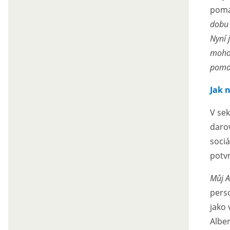
pomá
dobu 
Nyní 
mohou
pomoc
Jak 
V se
darov
soci
potvr
Můj A
perso
jako 
Alber