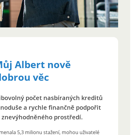
Můj Albert nově
dobrou věc
ibovolný počet nasbíraných kreditů
noduše a rychle finančně podpořit
ě znevýhodněného prostředí.
namenala 5,3 milionu stažení, mohou uživatelé