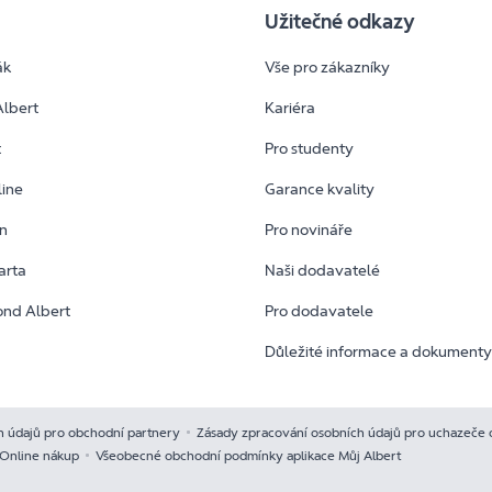
Užitečné odkazy
ák
Vše pro zákazníky
Albert
Kariéra
t
Pro studenty
line
Garance kvality
an
Pro novináře
arta
Naši dodavatelé
ond Albert
Pro dodavatele
Důležité informace a dokument
h údajů pro obchodní partnery
Zásady zpracování osobních údajů pro uchazeče 
Online nákup
Všeobecné obchodní podmínky aplikace Můj Albert