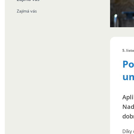
Zajímá vás
5. lis
Po
um
Apl
Nad
dob
Díky 