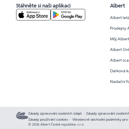
Stáhněte si naši aplikaci
Albert
Albert let
Prodejny 
Můj Alber
Albert On
Albert sc
Dárková k
Nadační f
Zásady zpracování osobních údajů
Zásady zpracování osobníc
Zásady používání cookies
Všeobecné obchodní podmínky pro 
© 2026 Albert Česká republika, s.r.o.