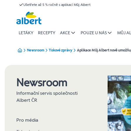
Aplikace
Ušetřete až 5 % ročně s aplikací Můj Albert
Přeskočit
Můj
Albert
nově
umožňuje
LETÁKY
RECEPTY
AKCE
POUZE U NÁS
MŮJ A
darovat
kredity
Newsroom
Tiskové zprávy
Aplikace Můj Albert nově umožňuj
na
dobrou
věc
|
Newsroom
Albert
Informační servis společnosti
Albert ČR
Pro média