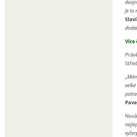
dvojn
Je to
Slav
dodal
Více 
Právě
Stře
„Máme
velké
potra
Pave
Nová
nejle
vyčer