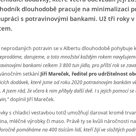
hodník dlouhodobě pracuje na minimalizaci po
lupráci s potravinovými bankami. Už tři roky v
cem.
l neprodaných potravin se v Albertu dlouhodobě pohybuje 
eprodáme, darujeme, a toto množství každým rokem navyšujeme
ravinovými bankami celkem 3 800 tun jídla, pro příští rok se za
vánočním setkání
Jiří Mareček, ředitel pro udržitelnost o
icích dodávek, které jsme od roku 2020 potravinovým bankám vě
s. A jsem rád, že včera k nim přibyly další dvě. I s jejich pomocí se
vin,“
doplnil Jiří Mareček.
ky s chladicí vestavbou totiž umožňují darovat kromě trvanli
ina, mléčné výrobky či maso. Právě ty se kvůli náročnosti na
oročně pomáháme na 400 tisícům lidí, kteří žijí ve složitých po