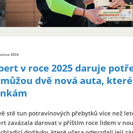
osince 2024
bert v roce 2025 daruje potř
můžou dvě nová auta, které
ankám
ě stě tun potravinových přebytků více než leto
rt zavázala darovat v příštím roce lidem v nou
 chladicí dodávky, které včera odevzdali její 