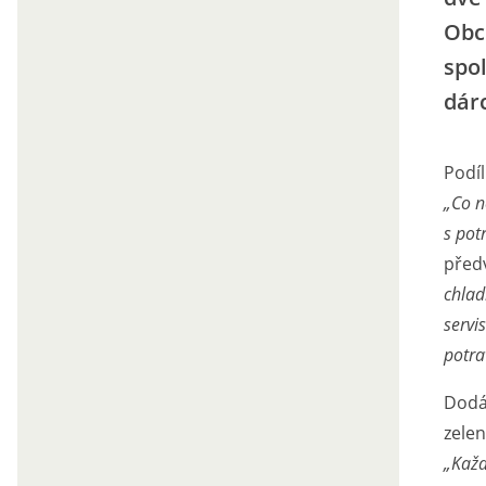
Obc
spo
dár
Podí
„Co n
s pot
před
chlad
servi
potra
Dodáv
zelen
„Každ