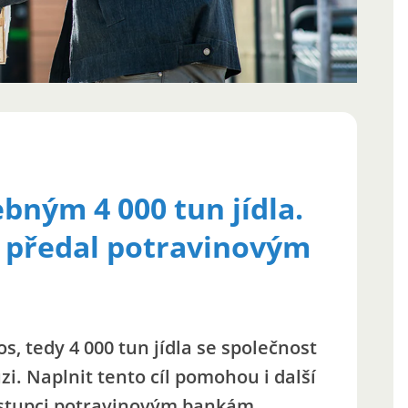
ebným 4 000 tun jídla.
 předal potravinovým
s, tedy 4 000 tun jídla se společnost
zi. Naplnit tento cíl pomohou i další
zástupci potravinovým bankám.