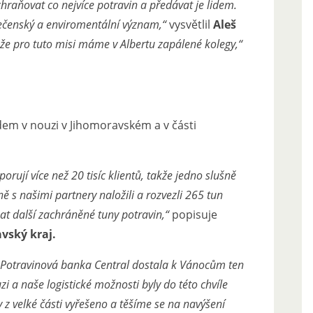
hraňovat co nejvíce potravin a předávat je lidem.
lečenský a enviromentální význam,“
vysvětlil
Aleš
 že pro tuto misi máme v Albertu zapálené kolegy,“
dem v nouzi v Jihomoravském a v části
jí více než 20 tisíc klientů, takže jedno slušně
 s našimi partnery naložili a rozvezli 265 tun
t další zachráněné tuny potravin,“
popisuje
vský kraj.
Potravinová banka Central dostala k Vánocům ten
uzi a naše logistické možnosti byly do této chvíle
z velké části vyřešeno a těšíme se na navýšení