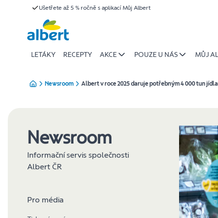
Albert
Ušetřete až 5 % ročně s aplikací Můj Albert
Přeskočit
v
roce
2025
daruje
LETÁKY
RECEPTY
AKCE
POUZE U NÁS
MŮJ A
potřebným
4
Newsroom
Albert v roce 2025 daruje potřebným 4 000 tun jídla
000
tun
jídla
|
Newsroom
Albert
Informační servis společnosti
Albert ČR
Pro média