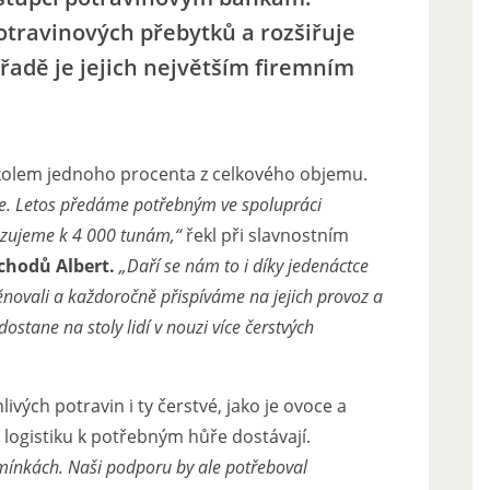
travinových přebytků a rozšiřuje
 řadě je jejich největším firemním
kolem jednoho procenta z celkového objemu.
. Letos předáme potřebným ve spolupráci
vazujeme k 4 000 tunám,“
řekl při slavnostním
bchodů Albert.
„Daří se nám to i díky jedenáctce
novali a každoročně přispíváme na jejich provoz a
 dostane na stoly lidí v nouzi více čerstvých
vých potravin i ty čerstvé, jako je ovoce a
 logistiku k potřebným hůře dostávají.
dmínkách. Naši podporu by ale potřeboval