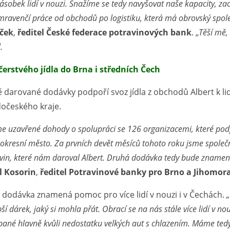
ásobek lidí v nouzi. Snažíme se tedy navyšovat naše kapacity, zac
 mravenčí práce od obchodů po logistiku, která má obrovský spo
íček
,
ředitel České federace potravinových bank
. „
Těší mě,
.
čerstvého jídla do Brna i středních Čech
 darované dodávky podpoří svoz jídla z obchodů Albert k li
dočeského kraje.
 uzavřené dohody o spolupráci se 126 organizacemi, které podporu
 okresní město. Za prvních devět měsíců tohoto roku jsme společně
vin, které nám daroval Albert. Druhá dodávka tedy bude znamena
l Kosorin
,
ředitel Potravinové banky pro Brno a Jihomora
 dodávka znamená pomoc pro více lidí v nouzi i v Čechách.
„
pší dárek, jaký si mohla přát. Obrací se na nás stále více lidí v no
pané hlavně kvůli nedostatku velkých aut s chlazením. Máme tedy 