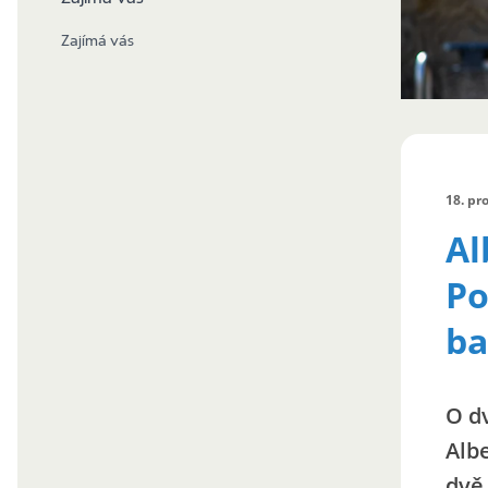
Zajímá vás
18. pr
Al
Po
b
O dv
Albe
dvě