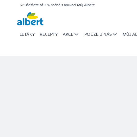
Detail
Ušetřete až 5 % ročně s aplikací Můj Albert
Přeskočit
prodejny
LETÁKY
RECEPTY
AKCE
POUZE U NÁS
MŮJ A