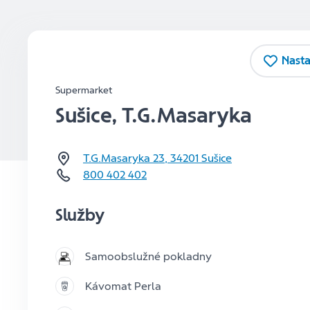
Nasta
Supermarket
Sušice, T.G.Masaryka
T.G.Masaryka 23
,
34201
Sušice
800 402 402
Služby
Samoobslužné pokladny
Kávomat Perla