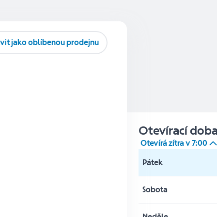
vit jako oblíbenou prodejnu
Otevírací dob
Otevírá zítra v
7:00
Pátek
Sobota
Neděle