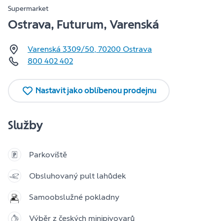
Supermarket
Ostrava, Futurum, Varenská
Varenská 3309/50
,
70200
Ostrava
800 402 402
Nastavit jako oblíbenou prodejnu
Služby
Parkoviště
Obsluhovaný pult lahůdek
Samoobslužné pokladny
Výběr z českých minipivovarů