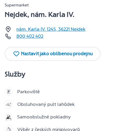
Supermarket
Nejdek, nám. Karla IV.
nám. Karla IV. 1245
,
36221
Nejdek
800 402 402
Nastavit jako oblíbenou prodejnu
Služby
Parkoviště
Obsluhovaný pult lahůdek
Samoobslužné pokladny
Výběr z českých minipivovarů