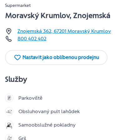
Supermarket
Moravský Krumlov, Znojemská
Znojemská 362
,
67201
Moravský Krumlov
800 402 402
Nastavit jako oblíbenou prodejnu
Služby
Parkoviště
Obsluhovaný pult lahůdek
Samoobslužné pokladny
Gril