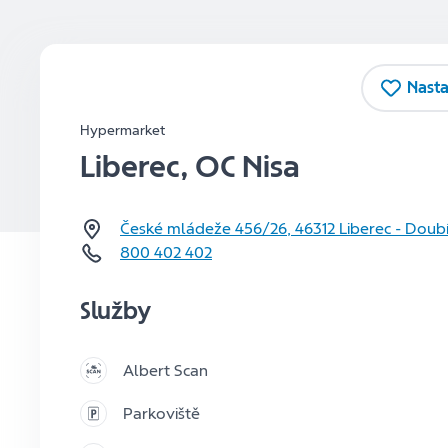
Nasta
Hypermarket
Liberec, OC Nisa
České mládeže 456/26
,
46312
Liberec - Doub
800 402 402
Služby
Albert Scan
Parkoviště