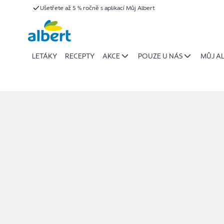
Detail
Ušetřete až 5 % ročně s aplikací Můj Albert
Přeskočit
prodejny
LETÁKY
RECEPTY
AKCE
POUZE U NÁS
MŮJ A