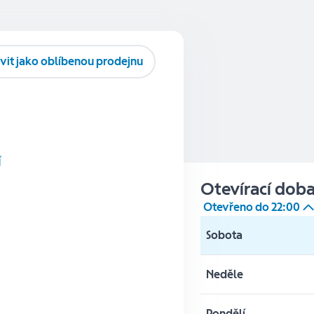
vit jako oblíbenou prodejnu
í
Otevírací dob
Otevřeno do
22:00
Sobota
Neděle
Pondělí