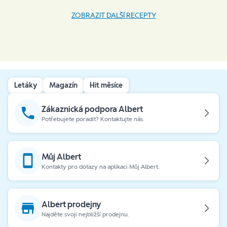
ZOBRAZIT DALŠÍ RECEPTY
Nyní kupuji nejvíce bio mandle – peču s nimi
dobroty, dělám si domácí mandlovou mouku.
Co je pro vás na bio produktech
nejdůležitější, proč je zařazujete do svého
Letáky
Magazín
Hit měsíce
nákupu?
Zákaznická podpora Albert
Bio produkty zařazuji kvůli našemu zdraví,
Potřebujete poradit? Kontaktujte nás.
snažím se snížit příjem toxinů a pesticidů ve
stravě a obecně v domácnosti.
Můj Albert
Kontakty pro dotazy na aplikaci Můj Albert.
Albert prodejny
Najděte svoji nejbližší prodejnu.