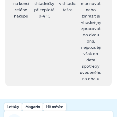
na konci
chladničky
v chladicí
marinovat
celého
při teplotě
tašce
nebo
nákupu
0-4 ˚C
zmrazit je
vhodné jej
zpracovat
do dvou
dnů,
nejpozději
však do
data
spotřeby
uvedeného
na obalu
Letáky
Magazín
Hit měsíce