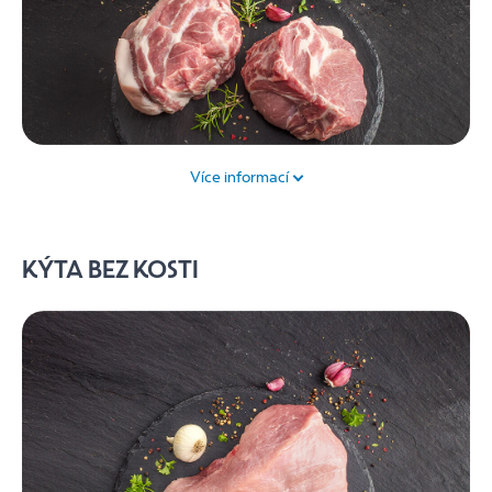
Více informací
Vepřová krkovice je mírně prorostlé šťavnaté maso.
Díky vyššímu obsahu tuku má výraznou chuť a hodí se
KÝTA BEZ KOSTI
na grilování, pečení nebo smažení, při kterém si
zachovává svoji šťavnatost a křehkost.