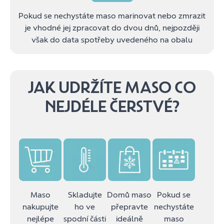
Pokud se nechystáte maso marinovat nebo zmrazit
je vhodné jej zpracovat do dvou dnů, nejpozději
však do data spotřeby uvedeného na obalu
JAK UDRŽÍTE MASO CO
NEJDÉLE ČERSTVÉ?
Maso
Skladujte
Domů maso
Pokud se
nakupujte
ho ve
přepravte
nechystáte
nejlépe
spodní části
ideálně
maso