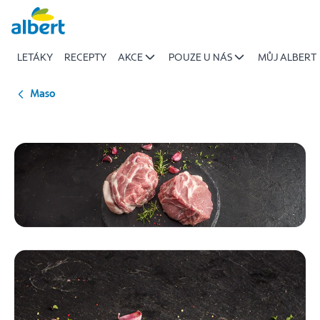
Vepřové
Přeskočit
|
Albert
LETÁKY
RECEPTY
AKCE
POUZE U NÁS
MŮJ ALBERT
Maso