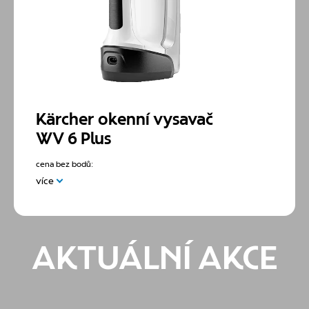
Kärcher okenní vysavač
WV 6 Plus
cena bez bodů:
více
Okenní vysavač je praktický pomocník, díky kterému
budou vaše okna zářivě čistá, bez šmouh a zbytku
vody. Vysavač na okna má delší sací stěrku, která
AKTUÁLNÍ AKCE
umožňuje odstranit přebytečnou vodu z celých
povrchů na jedno nabití. Úklid si můžete přesně
naplánovat díky displeji, který ukazuje zbývající
minuty chodu. Inteligentní kombinace lahvičky s
rozprašovačem a utěrky z mikrovlákna spolu s funkcí