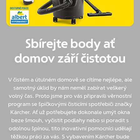
Sbírejte body ať
domov září čistotou
V čistém a útulném domově se cítíme nejlépe, ale
samotný úklid by nám neměl zabírat veškerý
volný čas. Proto jsme pro vás připravili věrnostní
program se špičkovými čisticími spotřebiči značky
Kärcher. Ať už potřebujete dokonale umýt okna
beze šmouh, vyčistit podlahy nebo si poradit s
odolnou špínou, tito inovativní pomocníci udělají
těžkou práci za vás. S vybavením Kärcher bude