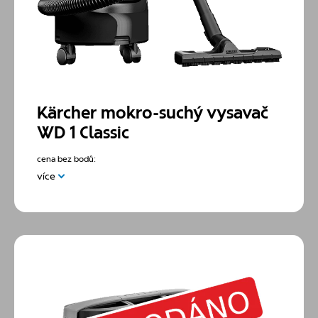
Kärcher mokro-suchý vysavač
WD 1 Classic
cena bez bodů:
více
Multifunkční vysavač zajišťuje špičkové výsledky, ať
už se jedná o čistění suché, mokré, jemné nebo hrubé
nečistoty. Vysavač na mokré i suché vysávání je
dodáván s robustní 12litrovou plastovou nádobou,
3metrovým kabelem a 1,8metrovou sací hadicí s
rovnou rukojetí, podlahovou hubicí s klipsnou,
pěnovým filtrem a netkaným filtračním sáčkem.
Vysavač disponuje praktickou funkcí foukacího