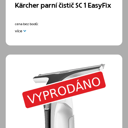
Kärcher parní čistič SC 1 EasyFix
cena bez bodů:
více
Parní čistič Kärcher SC 1 EasyFix představuje
kompaktní řešení 2 v 1 pro hygienický úklid celé
domácnosti bez použití chemie. Díky výkonné páře
zlikviduje až 99,999 % virů a bakterií na všech typech
tvrdých povrchů, od varných desek a armatur až po
úzké spáry. S dodávanou sadou EasyFix jej snadno
proměníte z ručního čističe na mop, který si poradí i s
odolnou mastnotou na podlahách, přičemž po
skončení práce přístroj díky minimálním rozměrům
snadno uskladníte. Balení obsahuje univerzální hadřík
na čištění podlah EasyFix, potah pro ruční hubici z
mikrovlákna, trysku na bodový paprsek, ruční hubici,
power trysku, kulatý kartáček černý, podlahovou
hubici EasyFix, 2 kusy parních trubek a odměrku 200
ml.