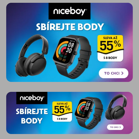
sání zaručují dokonale čistá okna. Balení obsahuje
láhev s potřikovačem s potahem z mikrovláken, čistící
prostředek 20 ml a rychlonabíječku.