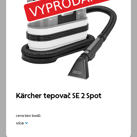
zařízení, která je ideální k čištění míst, kde je vysávání
obtížné. Přístroj také přesvědčí prostorově úsporným
úložným prostorem, uzamykacím systémem Pull &
Push a ergonomicky tvarovanou rukojetí pro snadné
přenášení. Příkon multifunkčního vysavače je 850
wattů. Balení obsahuje pěnový filtr, vliesový filtrační
sáček, hubici štěrbinovou a podlahovou s klipovými
vložkami.
Kärcher tepovač SE 2 Spot
cena bez bodů:
více
Praktický čistič SE 2 Spot je ideálním pomocníkem pro