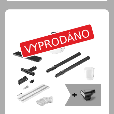
okamžité odstranění skvrn a pachů z čalounění či
textilií. Díky ergonomickému designu a
integrovanému úložišti pro příslušenství je přístroj
vždy připraven k akci, zatímco dlouhý přívodní kabel
zajišťuje flexibilní dosah v celém prostoru. Součástí
balení je specializovaná tryska na čalounění a účinný
čistící prostředek pro profesionální výsledky i při
náhlém znečištění. Délka kabelu je 4,5 metru. Balení
obsahuje nástřikovou/odsávací hubici a čistící
prostředek 100 ml.