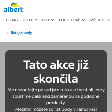
Sbírejte
Přeskočit
body
na
LETÁKY
RECEPTY
AKCE
POUZE U NÁS
MŮJ ALBERT
čisticí
spotřebiče
Kärcher
Sbírejte body
|
Albert
Tato akce již
skončila
Ale nezoufejte pokud jste tuto akci nestihli, brzy
spustíme další akci zaměřenou na podobné
produkty.
Mezitím můžete sbírat body v rámci naší