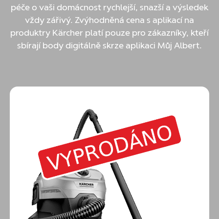
péče o vaši domácnost rychlejší, snazší a výsledek
vždy zářivý. Zvýhodněná cena s aplikací na
produktry Kärcher platí pouze pro zákazníky, kteří
sbírají body digitálně skrze aplikaci Můj Albert.