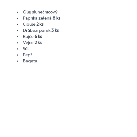
Olej slunečnicový
Paprika zelená
8 ks
Cibule
2 ks
Drůbeží párek
3 ks
Rajče
6 ks
Vejce
2 ks
Sůl
Pepř
Bageta