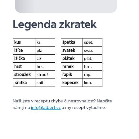
Legenda zkratek
kus
ks
špetka
špet.
lžíce
plž
svazek
svaz.
lžička
člž
plátek
plát.
hrst
hrs.
hrnek
hrn.
stroužek
strouž.
řapík
řap.
snítka
snít.
kopeček
kop.
Našli jste v receptu chybu či nesrovnalost? Napište
nám ji na
info@albert.cz
a my recept vyladíme.