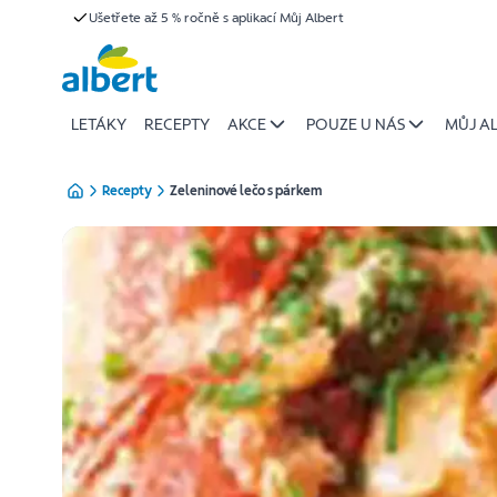
{name
Ušetřete až 5 % ročně s aplikací Můj Albert
Přeskočit
of
recipe}
|
Albert
LETÁKY
RECEPTY
AKCE
POUZE U NÁS
MŮJ A
Recepty
Zeleninové lečo s párkem