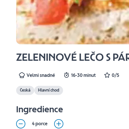
ZELENINOVÉ LEČO S P
Velmi snadné
16-30 minut
0/5
Česká
Hlavní chod
Ingredience
4 porce