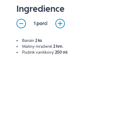
Ingredience
1 porcí
Banán
2 ks
Maliny mražené
2 hrn.
Pudink vanilkový
250 ml