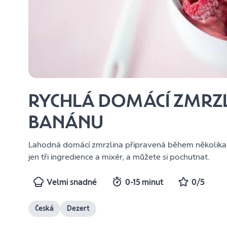
RYCHLÁ DOMÁCÍ ZMRZL
BANÁNU
Lahodná domácí zmrzlina připravená během několika m
jen tři ingredience a mixér, a můžete si pochutnat.
Velmi snadné
0-15 minut
0/5
Česká
Dezert