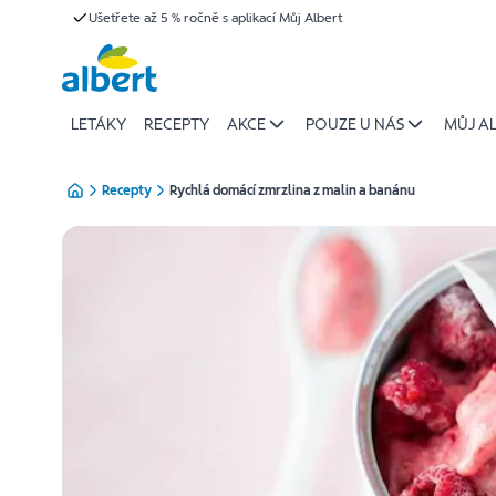
{name
Ušetřete až 5 % ročně s aplikací Můj Albert
Přeskočit
of
recipe}
|
Albert
LETÁKY
RECEPTY
AKCE
POUZE U NÁS
MŮJ A
Recepty
Rychlá domácí zmrzlina z malin a banánu