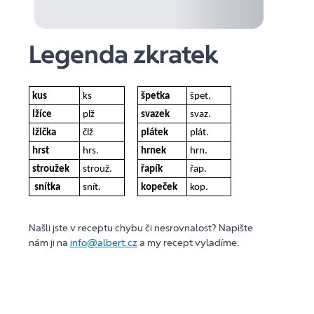
Legenda zkratek
kus
ks
špetka
špet.
lžíce
plž
svazek
svaz.
lžička
člž
plátek
plát.
hrst
hrs.
hrnek
hrn.
stroužek
strouž.
řapík
řap.
snítka
snít.
kopeček
kop.
Našli jste v receptu chybu či nesrovnalost? Napište
nám ji na
info@albert.cz
a my recept vyladíme.