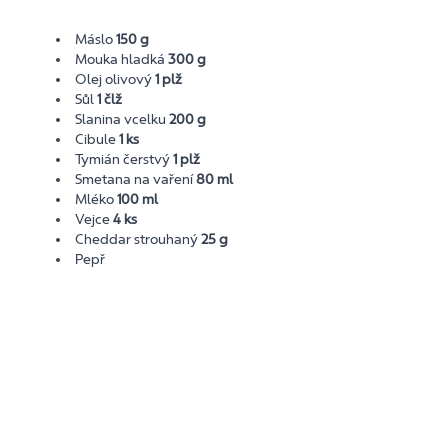
Máslo
150 g
Mouka hladká
300 g
Olej olivový
1 plž
Sůl
1 člž
Slanina vcelku
200 g
Cibule
1 ks
Tymián čerstvý
1 plž
Smetana na vaření
80 ml
Mléko
100 ml
Vejce
4 ks
Cheddar strouhaný
25 g
Pepř