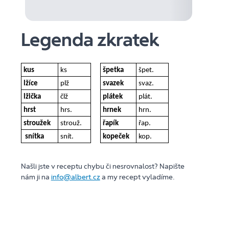
Legenda zkratek
kus
ks
špetka
špet.
lžíce
plž
svazek
svaz.
lžička
člž
plátek
plát.
hrst
hrs.
hrnek
hrn.
stroužek
strouž.
řapík
řap.
snítka
snít.
kopeček
kop.
Našli jste v receptu chybu či nesrovnalost? Napište
nám ji na
info@albert.cz
a my recept vyladíme.