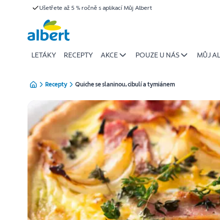
{name
Ušetřete až 5 % ročně s aplikací Můj Albert
Přeskočit
of
recipe}
|
Albert
LETÁKY
RECEPTY
AKCE
POUZE U NÁS
MŮJ A
Recepty
Quiche se slaninou, cibulí a tymiánem