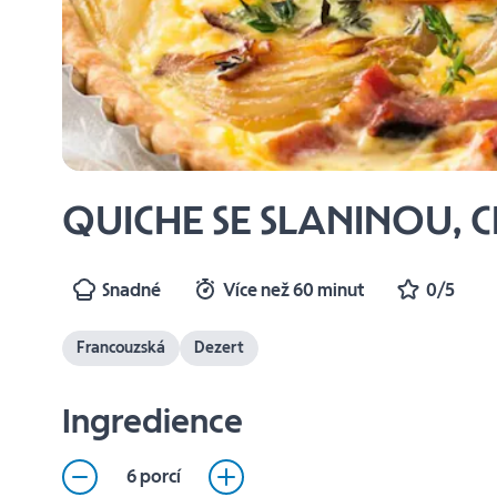
QUICHE SE SLANINOU, 
Snadné
Více než 60 minut
0/5
Francouzská
Dezert
Ingredience
6 porcí