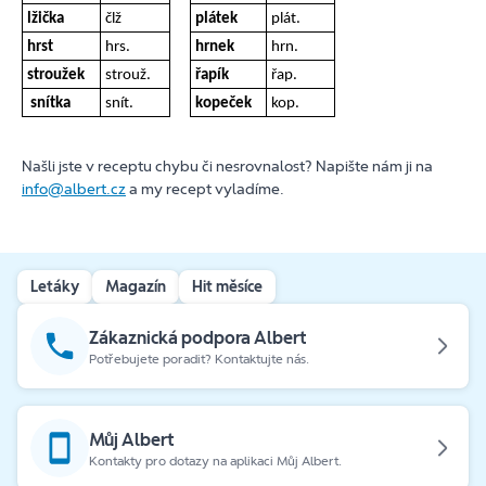
lžička
člž
plátek
plát.
hrst
hrs.
hrnek
hrn.
stroužek
strouž.
řapík
řap.
snítka
snít.
kopeček
kop.
Našli jste v receptu chybu či nesrovnalost? Napište nám ji na
info@albert.cz
a my recept vyladíme.
Letáky
Magazín
Hit měsíce
Zákaznická podpora Albert
Potřebujete poradit? Kontaktujte nás.
Můj Albert
Kontakty pro dotazy na aplikaci Můj Albert.