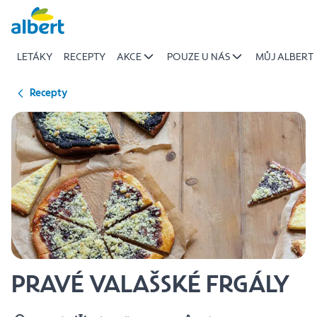
{name
Přeskočit
of
recipe}
LETÁKY
RECEPTY
AKCE
POUZE U NÁS
MŮJ ALBERT
|
Albert
Recepty
PRAVÉ VALAŠSKÉ FRGÁLY