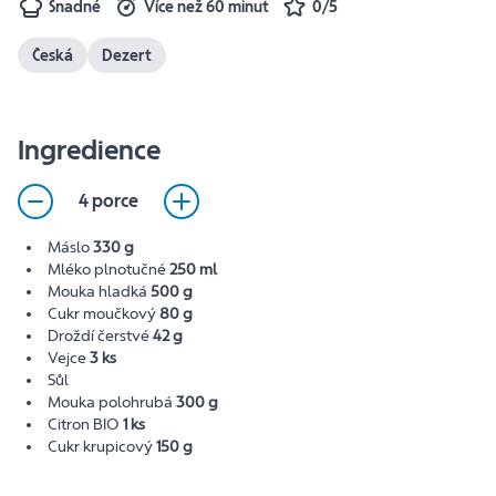
Snadné
Více než 60 minut
0/5
Česká
Dezert
Ingredience
4 porce
Máslo
330 g
Mléko plnotučné
250 ml
Mouka hladká
500 g
Cukr moučkový
80 g
Droždí čerstvé
42 g
Vejce
3 ks
Sůl
Mouka polohrubá
300 g
Citron BIO
1 ks
Cukr krupicový
150 g