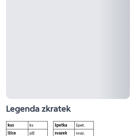
Legenda zkratek
kus
ks
špetka
špet.
lžíce
plž
svazek
svaz.