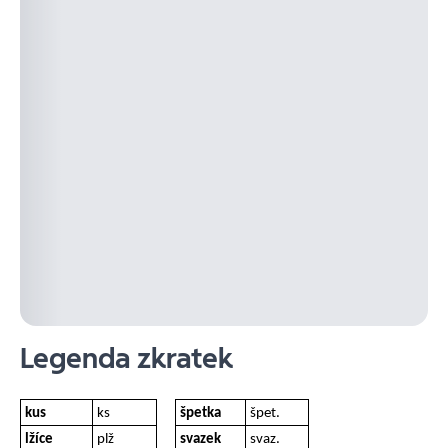
Legenda zkratek
kus
ks
špetka
špet.
lžíce
plž
svazek
svaz.