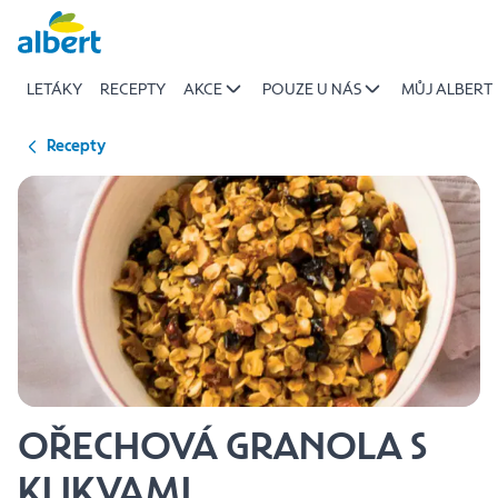
{name
Přeskočit
of
recipe}
LETÁKY
RECEPTY
AKCE
POUZE U NÁS
MŮJ ALBERT
|
Albert
Recepty
OŘECHOVÁ GRANOLA S
KLIKVAMI