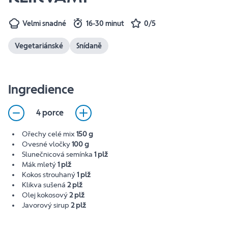
Velmi snadné
16-30 minut
0/5
Vegetariánské
Snídaně
Ingredience
4 porce
Ořechy celé mix
150 g
Ovesné vločky
100 g
Slunečnicová semínka
1 plž
Mák mletý
1 plž
Kokos strouhaný
1 plž
Klikva sušená
2 plž
Olej kokosový
2 plž
Javorový sirup
2 plž