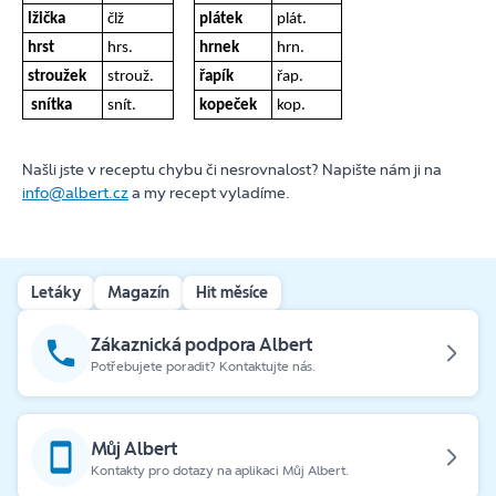
lžička
člž
plátek
plát.
hrst
hrs.
hrnek
hrn.
stroužek
strouž.
řapík
řap.
snítka
snít.
kopeček
kop.
Našli jste v receptu chybu či nesrovnalost? Napište nám ji na
info@albert.cz
a my recept vyladíme.
Letáky
Magazín
Hit měsíce
Zákaznická podpora Albert
Potřebujete poradit? Kontaktujte nás.
Můj Albert
Kontakty pro dotazy na aplikaci Můj Albert.