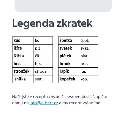
Legenda zkratek
kus
ks
špetka
špet.
lžíce
plž
svazek
svaz.
lžička
člž
plátek
plát.
hrst
hrs.
hrnek
hrn.
stroužek
strouž.
řapík
řap.
snítka
snít.
kopeček
kop.
Našli jste v receptu chybu či nesrovnalost? Napište
nám ji na
info@albert.cz
a my recept vyladíme.