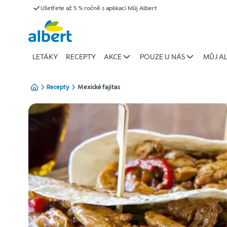
{name
Ušetřete až 5 % ročně s aplikací Můj Albert
Přeskočit
of
recipe}
|
Albert
LETÁKY
RECEPTY
AKCE
POUZE U NÁS
MŮJ A
Recepty
Mexické fajitas