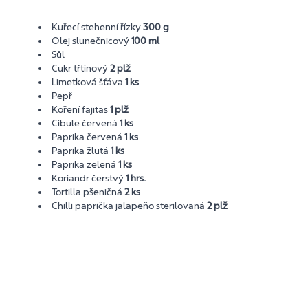
Kuřecí stehenní řízky
300 g
Olej slunečnicový
100 ml
Sůl
Cukr třtinový
2 plž
Limetková šťáva
1 ks
Pepř
Koření fajitas
1 plž
Cibule červená
1 ks
Paprika červená
1 ks
Paprika žlutá
1 ks
Paprika zelená
1 ks
Koriandr čerstvý
1 hrs.
Tortilla pšeničná
2 ks
Chilli paprička jalapeňo sterilovaná
2 plž