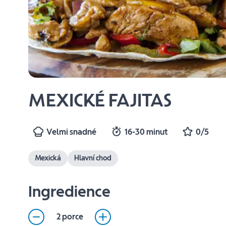
MEXICKÉ FAJITAS
Velmi snadné
16-30 minut
0/5
Mexická
Hlavní chod
Ingredience
2 porce