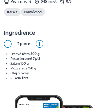
Velmi snadné
0-15 minut
0/5
Italská
Hlavní chod
Ingredience
2 porce
Listové těsto
500 g
Pesto červené
7 plž
Salám
100 g
Mozzarella
150 g
Olej olivový
Rukola
1 hrs.