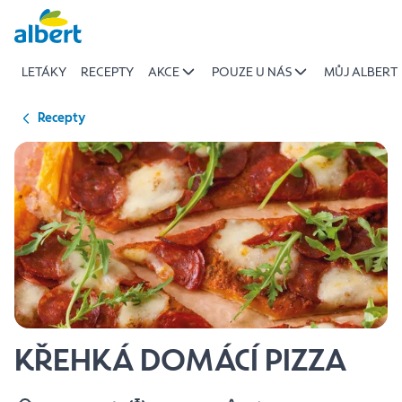
{name
Přeskočit
of
recipe}
LETÁKY
RECEPTY
AKCE
POUZE U NÁS
MŮJ ALBERT
|
Albert
Recepty
KŘEHKÁ DOMÁCÍ PIZZA