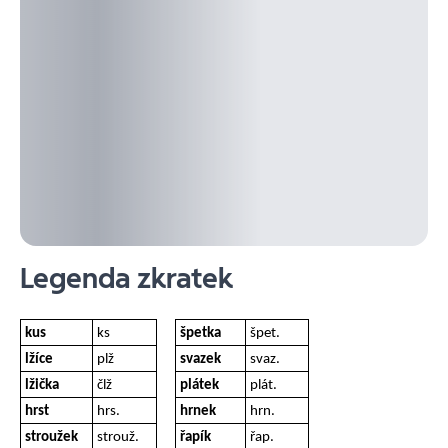
Legenda zkratek
kus
ks
špetka
špet.
lžíce
plž
svazek
svaz.
lžička
člž
plátek
plát.
hrst
hrs.
hrnek
hrn.
stroužek
strouž.
řapík
řap.