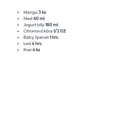
Mango
3 ks
Med
60 ml
Jogurt bílý
180 ml
Citronová kůra
1/2 člž
Baby špenát
1 hrs.
Led
4 hrs.
Kiwi
4 ks