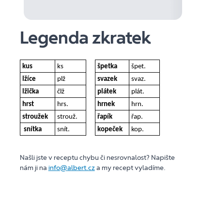
Legenda zkratek
kus
ks
špetka
špet.
lžíce
plž
svazek
svaz.
lžička
člž
plátek
plát.
hrst
hrs.
hrnek
hrn.
stroužek
strouž.
řapík
řap.
snítka
snít.
kopeček
kop.
Našli jste v receptu chybu či nesrovnalost? Napište
nám ji na
info@albert.cz
a my recept vyladíme.