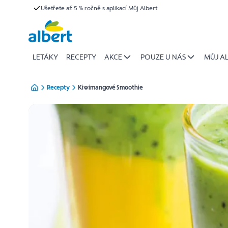
{name
Ušetřete až 5 % ročně s aplikací Můj Albert
Přeskočit
of
recipe}
|
Albert
LETÁKY
RECEPTY
AKCE
POUZE U NÁS
MŮJ A
Recepty
Kiwimangové Smoothie