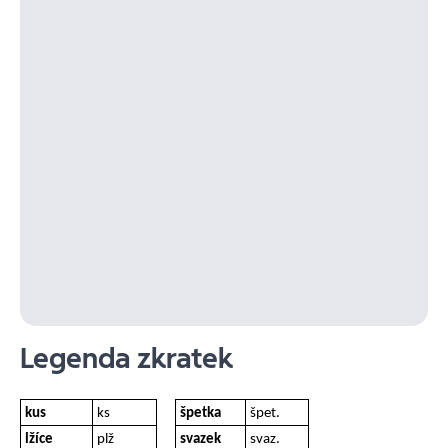
Legenda zkratek
kus
ks
špetka
špet.
lžíce
plž
svazek
svaz.