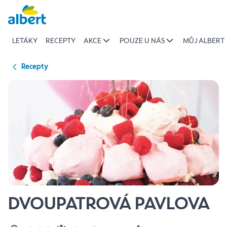
{name
Přeskočit
of
recipe}
LETÁKY
RECEPTY
AKCE
POUZE U NÁS
MŮJ ALBERT
|
Albert
Recepty
DVOUPATROVÁ PAVLOVA