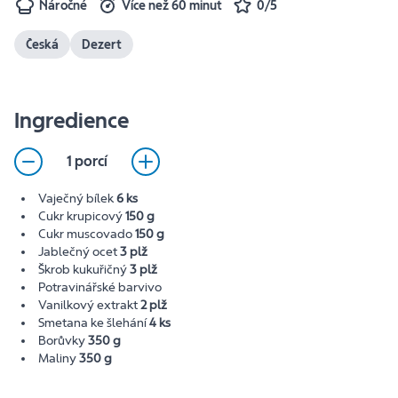
Náročné
Více než 60 minut
0/5
Česká
Dezert
Ingredience
1 porcí
Vaječný bílek
6 ks
Cukr krupicový
150 g
Cukr muscovado
150 g
Jablečný ocet
3 plž
Škrob kukuřičný
3 plž
Potravinářské barvivo
Vanilkový extrakt
2 plž
Smetana ke šlehání
4 ks
Borůvky
350 g
Maliny
350 g