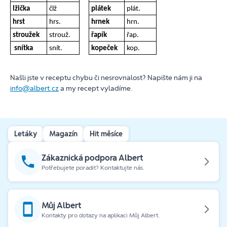
lžička
člž
plátek
plát.
hrst
hrs.
hrnek
hrn.
stroužek
strouž.
řapík
řap.
snítka
snít.
kopeček
kop.
Našli jste v receptu chybu či nesrovnalost? Napište nám ji na
info@albert.cz
a my recept vyladíme.
Letáky
Magazín
Hit měsíce
Zákaznická podpora Albert
Potřebujete poradit? Kontaktujte nás.
Můj Albert
Kontakty pro dotazy na aplikaci Můj Albert.